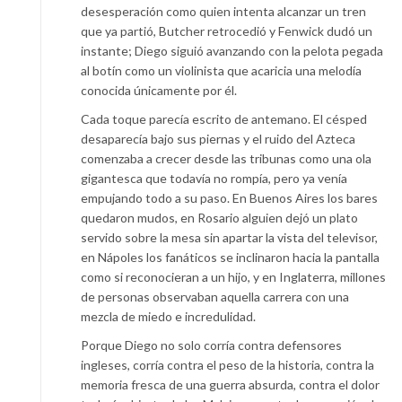
desesperación como quien intenta alcanzar un tren
que ya partió, Butcher retrocedió y Fenwick dudó un
instante; Diego siguió avanzando con la pelota pegada
al botín como un violinista que acaricia una melodía
conocida únicamente por él.
Cada toque parecía escrito de antemano. El césped
desaparecía bajo sus piernas y el ruido del Azteca
comenzaba a crecer desde las tribunas como una ola
gigantesca que todavía no rompía, pero ya venía
empujando todo a su paso. En Buenos Aires los bares
quedaron mudos, en Rosario alguien dejó un plato
servido sobre la mesa sin apartar la vista del televisor,
en Nápoles los fanáticos se inclinaron hacia la pantalla
como si reconocieran a un hijo, y en Inglaterra, millones
de personas observaban aquella carrera con una
mezcla de miedo e incredulidad.
Porque Diego no solo corría contra defensores
ingleses, corría contra el peso de la historia, contra la
memoria fresca de una guerra absurda, contra el dolor