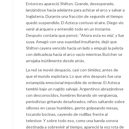
Entonces apareció Shilton. Grande, desesperado,
lanzándose hacia adelante para achicar el arco y salvar a
Inglaterra. Durante una fracción de segundo el tiempo
quedó suspendido. El Azteca contuvo el aire. Diego vio
venir al arquero y entendió todo en un instante.
Después contaría que pensó: “Ahora esta es mía”, y fue
suya. Amagó con una suavidad insultante, dejó que
Shilton cayera vencido hacia un lado y empujó la pelota
con delicadeza hacia el arco vacío mientras Butcher se
arrojaba inútilmente desde atrás.
La red se movió despacio, casi con timidez, antes de
que el mundo explotara. Lo que vino después fue una
estampida emocional imposible de ordenar. El Azteca
tembló bajo un rugido salvaje. Argentinos abrazándose
con desconocidos, hombres llorando sin vergüenza,
periodistas gritando desaforados, niños saltando sobre
sillones en casas humildes, gente golpeando mesas,
tocando bocinas, cayendo de rodillas frente al
televisor. Y sobre todo eso, como una banda sonora
destinada a sobrevivir al tiempo, apareció la voz rota de