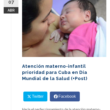
07
content
ABR
Atención materno-infantil
prioridad para Cuba en Día
Mundial de la Salud (+Post)
Twitter
Facebook
Hacia el perfeccionamiento de la atención materno-