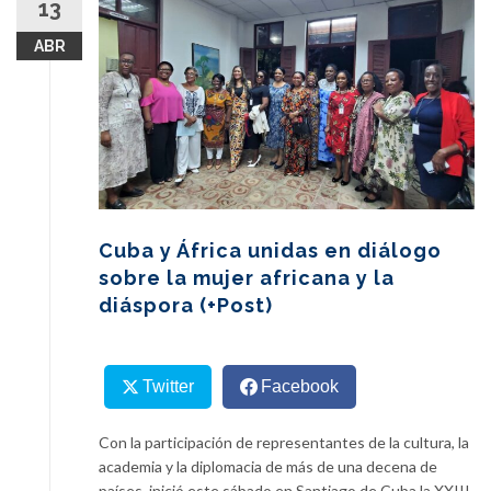
13
content
ABR
Cuba y África unidas en diálogo
sobre la mujer africana y la
diáspora (+Post)
Twitter
Facebook
Con la participación de representantes de la cultura, la
academia y la diplomacia de más de una decena de
países, inició este sábado en Santiago de Cuba la XXIII