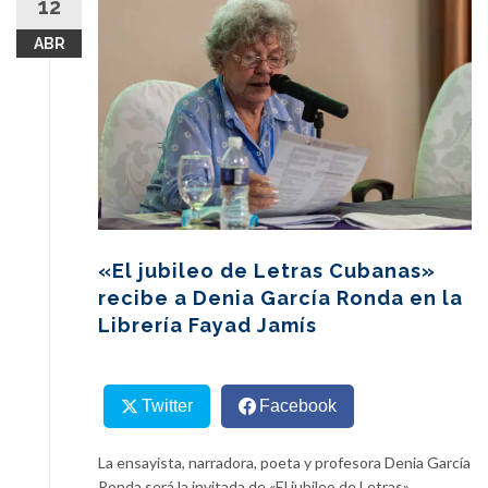
12
content
ABR
«El jubileo de Letras Cubanas»
recibe a Denia García Ronda en la
Librería Fayad Jamís
Twitter
Facebook
La ensayista, narradora, poeta y profesora Denia García
Ronda será la invitada de «El jubileo de Letras»