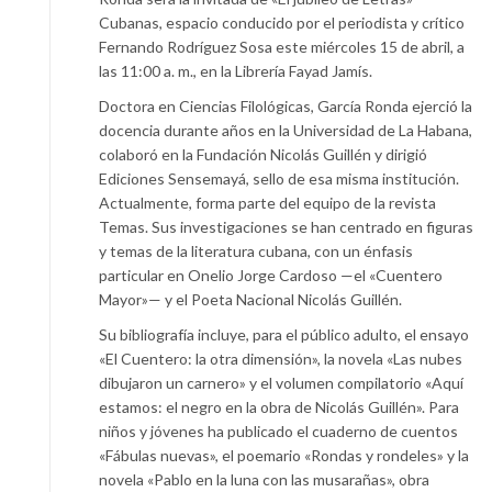
Cubanas, espacio conducido por el periodista y crítico
Fernando Rodríguez Sosa este miércoles 15 de abril, a
las 11:00 a. m., en la Librería Fayad Jamís.
Doctora en Ciencias Filológicas, García Ronda ejerció la
docencia durante años en la Universidad de La Habana,
colaboró en la Fundación Nicolás Guillén y dirigió
Ediciones Sensemayá, sello de esa misma institución.
Actualmente, forma parte del equipo de la revista
Temas. Sus investigaciones se han centrado en figuras
y temas de la literatura cubana, con un énfasis
particular en Onelio Jorge Cardoso —el «Cuentero
Mayor»— y el Poeta Nacional Nicolás Guillén.
Su bibliografía incluye, para el público adulto, el ensayo
«El Cuentero: la otra dimensión», la novela «Las nubes
dibujaron un carnero» y el volumen compilatorio «Aquí
estamos: el negro en la obra de Nicolás Guillén». Para
niños y jóvenes ha publicado el cuaderno de cuentos
«Fábulas nuevas», el poemario «Rondas y rondeles» y la
novela «Pablo en la luna con las musarañas», obra