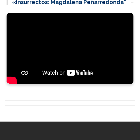
«Insurrectos: Magdalena Peñarredonda”