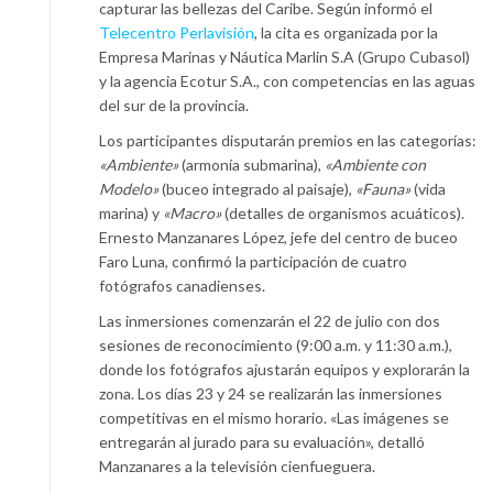
capturar las bellezas del Caribe. Según informó el
Telecentro Perlavisión
, la cita es organizada por la
Empresa Marinas y Náutica Marlin S.A (Grupo Cubasol)
y la agencia Ecotur S.A., con competencias en las aguas
del sur de la provincia.
Los participantes disputarán premios en las categorías:
«Ambiente»
(armonía submarina),
«Ambiente con
Modelo»
(buceo integrado al paisaje),
«Fauna»
(vida
marina) y
«Macro»
(detalles de organismos acuáticos).
Ernesto Manzanares López, jefe del centro de buceo
Faro Luna, confirmó la participación de cuatro
fotógrafos canadienses.
Las inmersiones comenzarán el 22 de julio con dos
sesiones de reconocimiento (9:00 a.m. y 11:30 a.m.),
donde los fotógrafos ajustarán equipos y explorarán la
zona. Los días 23 y 24 se realizarán las inmersiones
competitivas en el mismo horario. «Las imágenes se
entregarán al jurado para su evaluación», detalló
Manzanares a la televisión cienfueguera.