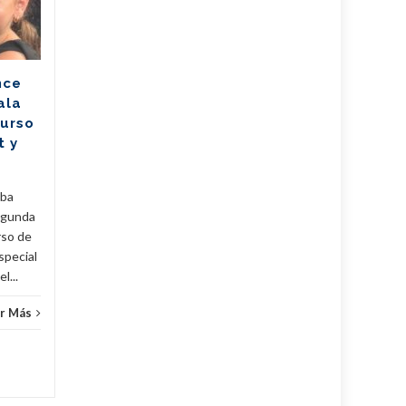
vehículos (+Post)
El Ministerio de Transporte
de la República de Cuba
nce
(Mitrans) actualizó la política
ala
para la transmisión de
Curso
propiedad, importación y...
t y
Cuba
,
Fijar
,
Noticias
...
Leer Más
Cuba
,
uba
egunda
rso de
special
l...
r Más