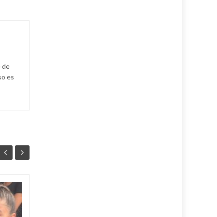
e de
so es
Mitrans actualiza
05
05
reglas para comprar,
AGO
importar y vender
AGO