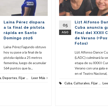
Laina Pérez dispara
Lizt Alfonso Da
05
a la final de pistola
Cuba anuncia g
rápida en Santo
AGO
final del XXXII 
Domingo 2026
de Verano (+Pos
Fotos)
Laina Pérez Fagundo obtuvo
hoy su pase a la final de la
Lizt Alfonso Dance C
pistola rápida a 25 metros
(LADC) culminará la s
femenina, luego de acumular
etapa de su XXXII Cu
564 puntos que la...
Verano con una gala e
en el Teatro Nacional, e
a
,
Deportes
,
Fijar
...
Leer Más
Cuba
,
Culturales
,
Fijar
...
Lee