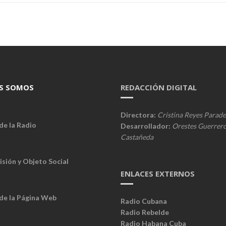
S SOMOS
REDACCIÓN DIGITAL
Directora:
Cristina Reyes Parade
de la Radio
Desarrollador:
Orestes Guerrer
Castañeda
isión y Objeto Social
ENLACES EXTERNOS
 de la Página Web
Radio Cubana
Radio Rebelde
Radio Habana Cuba