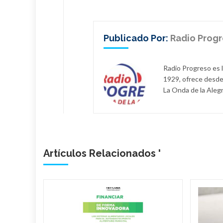
Publicado Por:
Radio Prog
Radio Progreso es 
1929, ofrece desde
La Onda de la Alegr
Artículos Relacionados '
ieran
210