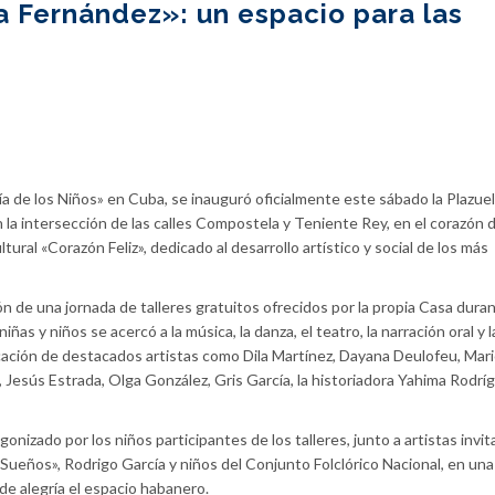
a Fernández»: un espacio para las
a de los Niños» en Cuba, se inauguró oficialmente este sábado la Plazuel
 la intersección de las calles Compostela y Teniente Rey, en el corazón 
tural «Corazón Feliz», dedicado al desarrollo artístico y social de los más
n de una jornada de talleres gratuitos ofrecidos por la propia Casa duran
as y niños se acercó a la música, la danza, el teatro, la narración oral y l
dicación de destacados artistas como Dila Martínez, Dayana Deulofeu, Mar
a, Jesús Estrada, Olga González, Gris García, la historiadora Yahima Rodrí
nizado por los niños participantes de los talleres, junto a artistas invi
Sueños», Rodrigo García y niños del Conjunto Folclórico Nacional, en una
de alegría el espacio habanero.