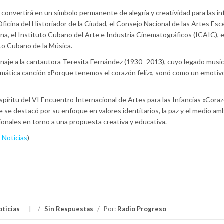
e convertirá en un símbolo permanente de alegría y creatividad para las in
ficina del Historiador de la Ciudad, el Consejo Nacional de las Artes Escé
ana, el Instituto Cubano del Arte e Industria Cinematográficos (ICAIC), 
uto Cubano de la Música.
naje a la cantautora Teresita Fernández (1930–2013), cuyo legado music
emática canción «Porque tenemos el corazón feliz», sonó como un emotivo
spíritu del VI Encuentro Internacional de Artes para las Infancias «Corazó
e se destacó por su enfoque en valores identitarios, la paz y el medio am
ionales en torno a una propuesta creativa y educativa.
 Noticias
)
oticias
/
Sin Respuestas
/
Por:
Radio Progreso