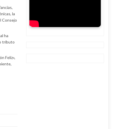
fancias,
nicas, la
el Consejo
al ha
 tributo
n Feliz»,
biente,