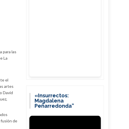
a para las
de La
te el
as artes
io David
«Insurrectos:
guez,
Magdalena
Peñarredonda”
tados
 fusión de