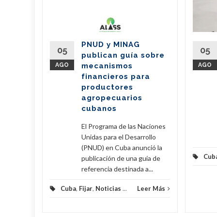
de Cuba
oy una
PNUD y MINAG
05
05
publican guía sobre
) y una
AGO
mecanismos
AGO
 3150
financieros para
productores
agropecuarios
eer Más
cubanos
El Programa de las Naciones
Unidas para el Desarrollo
(PNUD) en Cuba anunció la
Cub
publicación de una guía de
referencia destinada a...
Cuba
,
Fijar
,
Noticias
...
Leer Más