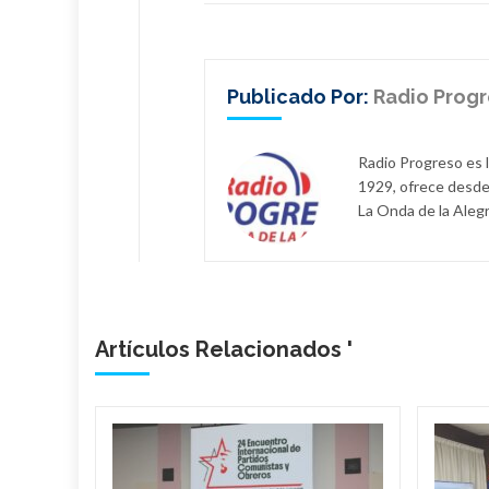
Publicado Por:
Radio Prog
Radio Progreso es 
1929, ofrece desde
La Onda de la Alegr
Artículos Relacionados '
bano
a