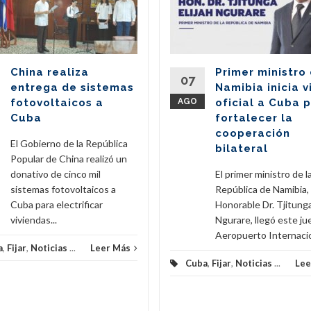
China realiza
Primer ministro
07
entrega de sistemas
Namibia inicia v
fotovoltaicos a
AGO
oficial a Cuba 
Cuba
fortalecer la
cooperación
El Gobierno de la República
bilateral
Popular de China realizó un
donativo de cinco mil
El primer ministro de l
sistemas fotovoltaicos a
República de Namibia,
Cuba para electrificar
Honorable Dr. Tjitunga
viviendas...
Ngurare, llegó este ju
Aeropuerto Internacion
a
,
Fijar
,
Noticias
...
Leer Más
Cuba
,
Fijar
,
Noticias
...
Lee