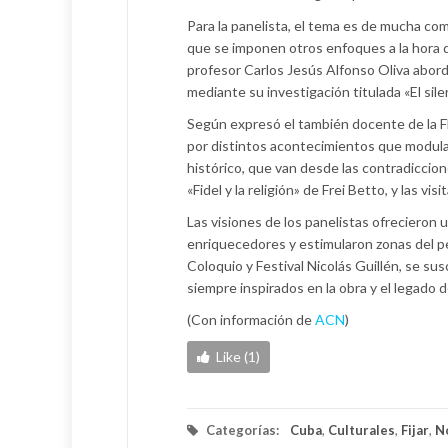
Para la panelista, el tema es de mucha com
que se imponen otros enfoques a la hora d
profesor Carlos Jesús Alfonso Oliva abordó
mediante su investigación titulada «El sile
Según expresó el también docente de la FFIU
por distintos acontecimientos que modulan
histórico, que van desde las contradiccion
«Fidel y la religión» de Frei Betto, y las vi
Las visiones de los panelistas ofrecieron 
enriquecedores y estimularon zonas del pen
Coloquio y Festival Nicolás Guillén, se sus
siempre inspirados en la obra y el legado 
(Con información de
ACN
)
Like (1)
Categorías:
Cuba
,
Culturales
,
Fijar
,
N