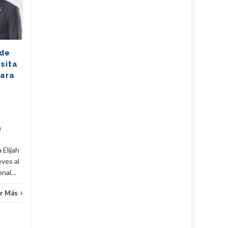
AGO
excelencia con
AGO
cosecha dorada en
Sudáfrica
Los jóvenes bailarines
 de
Greisell Lastre y Joan Manuel
isita
Riera, de la Escuela Nacional
para
de Ballet Fernando Alonso,
han puesto en alto el...
Cuba
,
Culturales
,
Fijar
...
Leer Más
Cuba
,
a
 Elijah
eves al
al...
r Más