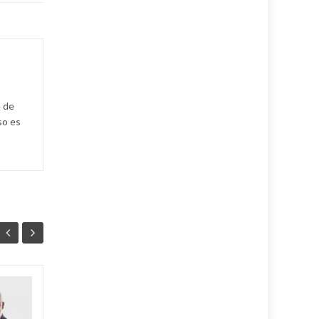
e de
so es
Ballet cubano
07
07
reafirma su