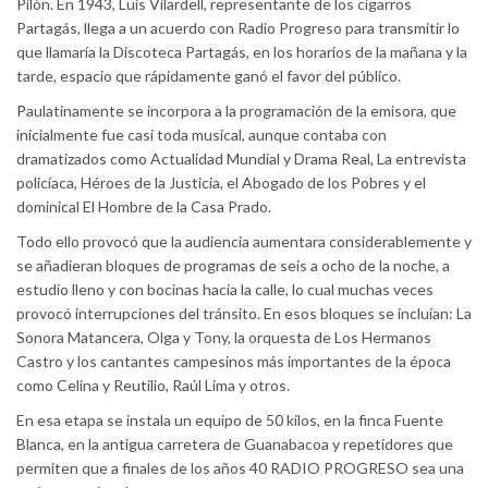
Pilón. En 1943, Luis Vilardell, representante de los cigarros
Partagás, llega a un acuerdo con Radio Progreso para transmitir lo
que llamaría la Discoteca Partagás, en los horarios de la mañana y la
tarde, espacio que rápidamente ganó el favor del público.
Paulatinamente se incorpora a la programación de la emisora, que
inicialmente fue casi toda musical, aunque contaba con
dramatizados como Actualidad Mundial y Drama Real, La entrevista
policíaca, Héroes de la Justicia, el Abogado de los Pobres y el
dominical El Hombre de la Casa Prado.
Todo ello provocó que la audiencia aumentara considerablemente y
se añadieran bloques de programas de seis a ocho de la noche, a
estudio lleno y con bocinas hacia la calle, lo cual muchas veces
provocó interrupciones del tránsito. En esos bloques se incluían: La
Sonora Matancera, Olga y Tony, la orquesta de Los Hermanos
Castro y los cantantes campesinos más importantes de la época
como Celina y Reutilio, Raúl Lima y otros.
En esa etapa se instala un equipo de 50 kilos, en la finca Fuente
Blanca, en la antigua carretera de Guanabacoa y repetidores que
permiten que a finales de los años 40 RADIO PROGRESO sea una