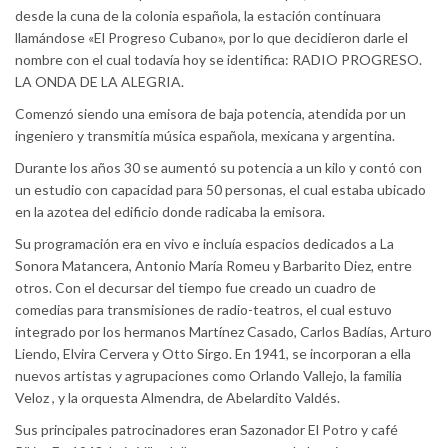
desde la cuna de la colonia española, la estación continuara
llamándose «El Progreso Cubano», por lo que decidieron darle el
nombre con el cual todavía hoy se identifica: RADIO PROGRESO.
LA ONDA DE LA ALEGRIA.
Comenzó siendo una emisora de baja potencia, atendida por un
ingeniero y transmitía música española, mexicana y argentina.
Durante los años 30 se aumentó su potencia a un kilo y contó con
un estudio con capacidad para 50 personas, el cual estaba ubicado
en la azotea del edificio donde radicaba la emisora.
Su programación era en vivo e incluía espacios dedicados a La
Sonora Matancera, Antonio María Romeu y Barbarito Diez, entre
otros. Con el decursar del tiempo fue creado un cuadro de
comedias para transmisiones de radio-teatros, el cual estuvo
integrado por los hermanos Martínez Casado, Carlos Badías, Arturo
Liendo, Elvira Cervera y Otto Sirgo. En 1941, se incorporan a ella
nuevos artistas y agrupaciones como Orlando Vallejo, la familia
Veloz , y la orquesta Almendra, de Abelardito Valdés.
Sus principales patrocinadores eran Sazonador El Potro y café