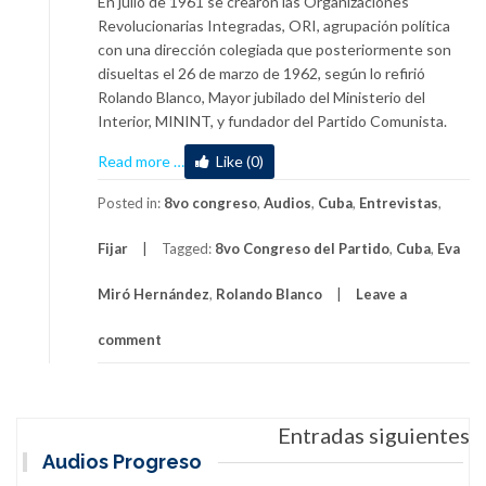
En julio de 1961 se crearon las Organizaciones
Revolucionarias Integradas, ORI, agrupación política
con una dirección colegiada que posteriormente son
disueltas el 26 de marzo de 1962, según lo refirió
Rolando Blanco, Mayor jubilado del Ministerio del
Interior, MININT, y fundador del Partido Comunista.
about
Read more
…
Like (0)
Rolando
Blanco:
Posted in:
8vo congreso
,
Audios
,
Cuba
,
Entrevistas
,
un
Fijar
Tagged:
8vo Congreso del Partido
,
Cuba
,
Eva
ejemplo
de
Miró Hernández
,
Rolando Blanco
Leave a
trincheras
de
comment
ideas
Navegación
Entradas siguientes
de
Audios Progreso
entradas