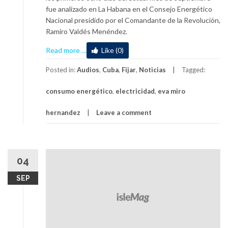
fue analizado en La Habana en el Consejo Energético
Nacional presidido por el Comandante de la Revolución,
Ramiro Valdés Menéndez.
about
Read more
…
Like (0)
Exhorta
control
Posted in:
Audios
,
Cuba
,
Fijar
,
Noticias
Tagged:
de
consumo energético
,
electricidad
,
eva miro
la
electricidad
hernandez
Leave a comment
el
Consejo
Energético
Nacional
04
SEP