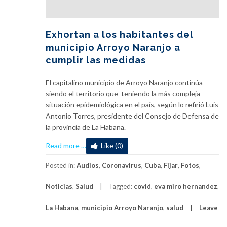
Exhortan a los habitantes del
municipio Arroyo Naranjo a
cumplir las medidas
El capitalino municipio de Arroyo Naranjo continúa
siendo el territorio que teniendo la más compleja
situación epidemiológica en el país, según lo refirió Luis
Antonio Torres, presidente del Consejo de Defensa de
la provincia de La Habana.
about
Read more
…
Like (0)
Exhortan
a
Posted in:
Audios
,
Coronavirus
,
Cuba
,
Fijar
,
Fotos
,
los
Noticias
,
Salud
Tagged:
covid
,
eva miro hernandez
,
habitantes
del
La Habana
,
municipio Arroyo Naranjo
,
salud
Leave
municipio
Arroyo