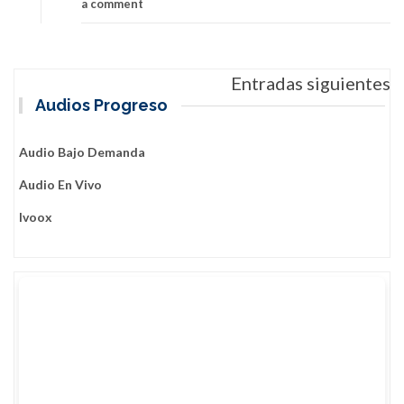
a comment
Naranjo
a
cumplir
las
Navegación
Entradas siguientes
medidas
de
Audios Progreso
entradas
Audio Bajo Demanda
Audio En Vivo
Ivoox