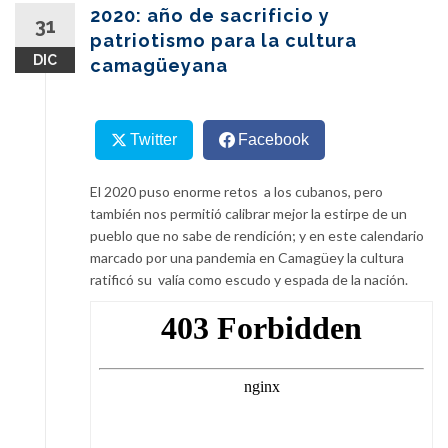
content
2020: año de sacrificio y
31
patriotismo para la cultura
DIC
camagüeyana
Twitter
Facebook
El 2020 puso enorme retos a los cubanos, pero
también nos permitió calibrar mejor la estirpe de un
pueblo que no sabe de rendición; y en este calendario
marcado por una pandemia en Camagüey la cultura
ratificó su valía como escudo y espada de la nación.