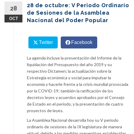
content
28 de octubre: V Periodo Ordinario
28
de Sesiones de la Asamblea
OCT
Nacional del Poder Popular
Twitter
Facebook
La agenda incluye la presentación del Informe de la
liquidación del Presupuesto del año 2019 y su
respectivo Dictamen; la actualización sobre la
Estrategia económica y social para impulsar la
economía y hacerle frente a la crisis mundial provocada
por la COVID-19; también la ratificación de los
decretos leyes y acuerdos aprobados por el Consejo
de Estado en el periodo, y la presentación de cuatro
proyectos de leyes.
La Asamblea Nacional desarrolla hoy su V periodo
ordinario de sesiones de la IX legislatura de manera
virtual, debido a las medidas preventivas establecidas