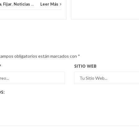
a
,
Fijar
,
Noticias
...
Leer Más
campos obligatorios están marcados con
*
*
SITIO WEB
S: