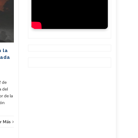
Unión Eléctrica
06
06
pronostica
AGO
afectación de 2305
AGO
MW (+Post)
La Unión Eléctrica de Cuba
(UNE) estima para hoy una
n la
disponibilidad de 975
rada
megawatts (MW) y una
a
demanda máxima de 3250
MW. De...
2 de
Cuba
,
Fijar
,
Noticias
...
Leer Más
Cuba
,
a del
r de la
cón
r Más