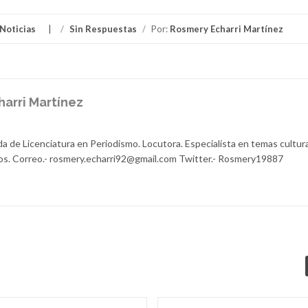
Noticias
/
Sin Respuestas
/
Por:
Rosmery Echarri Martínez
arri Martínez
a de Licenciatura en Periodismo. Locutora. Especialista en temas cultura
arios. Correo.- rosmery.echarri92@gmail.com Twitter.- Rosmery19887