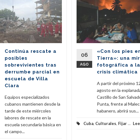
Continúa rescate a
«Con los pies e
06
posibles
Tierra»: una mi
sobrevivientes tras
AGO
fotográfica a l
derrumbe parcial en
crisis climática
escuela de Villa
A partir del próximo 1
Clara
agosto en la explanad
Equipos especializados
Castillo de San Salvado
cubanos mantienen desde la
Punta, frente al Male
tarde de este miércoles
habanero, abrirá sus...
labores de rescate en la
Cuba
,
Culturales
,
Fijar
...
Lee
escuela secundaria básica en
el campo...