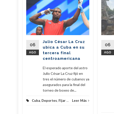
n
il dona
de
 a
erra
Julio César La Cruz
regó este
06
06
ubica a Cuba en su
vo de 7,6
AGO
tercera final
AGO
amentos
centroamericana
...
El esperado aporte del astro
eer Más
Julio César La Cruz fijó en
tres el número de cubanos ya
asegurados para la final del
torneo de boxeo de...
Cuba
,
Deportes
,
Fijar
...
Leer Más