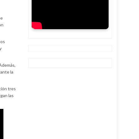
te
ón
los
y
 Además,
ante la
ción tres
igan las