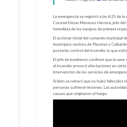
La emergencia se registró a las 6:25 de l
Coronel Eleser Meneses Herrera, jefe del C
inmediata de los equipos de primera respue
El accionar inicial del comando municipal
municipios vecinos de Placetas y Caibarién
posterior control del incendio, lo que evi
El jefe de bomberos confirmó que la nave 
el incendio provocó afectaciones en siete
intervención de los servicios de emergenc
Si bien se reiteró que no hubo fallecidos 
personas sufrieron lesiones. Las autorida
causas que originaron el fuego.