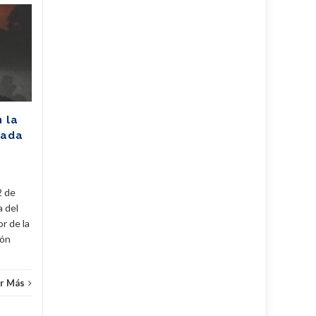
Unión Eléctrica
06
06
pronostica
AGO
afectación de 2305
AGO
MW (+Post)
La Unión Eléctrica de Cuba
(UNE) estima para hoy una
n la
disponibilidad de 975
rada
megawatts (MW) y una
a
demanda máxima de 3250
MW. De...
2 de
Cuba
,
Fijar
,
Noticias
...
Leer Más
Cuba
,
a del
r de la
cón
r Más