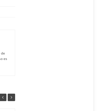
e de
so es