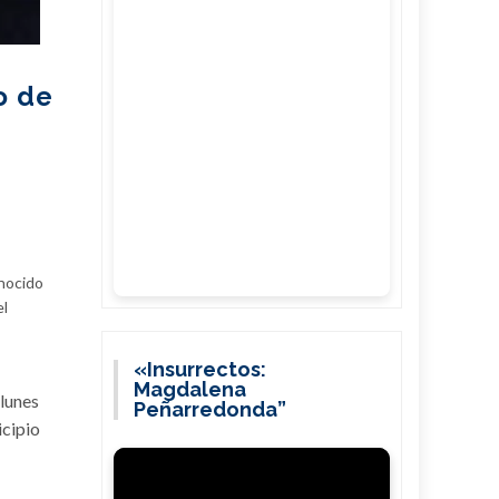
o de
onocido
el
«Insurrectos:
Magdalena
 lunes
Peñarredonda”
icipio