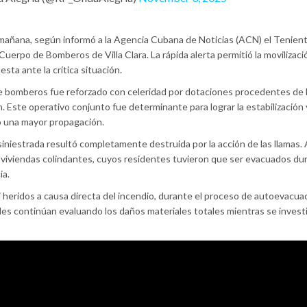
a mañana, según informó a la Agencia Cubana de Noticias (ACN) el Tenien
uerpo de Bomberos de Villa Clara. La rápida alerta permitió la movilizaci
sta ante la crítica situación.
 de bomberos fue reforzado con celeridad por dotaciones procedentes de 
. Este operativo conjunto fue determinante para lograr la estabilización 
tó una mayor propagación.
siniestrada resultó completamente destruida por la acción de las llamas.
 viviendas colindantes, cuyos residentes tuvieron que ser evacuados dur
ia.
ni heridos a causa directa del incendio, durante el proceso de autoevacua
des continúan evaluando los daños materiales totales mientras se invest