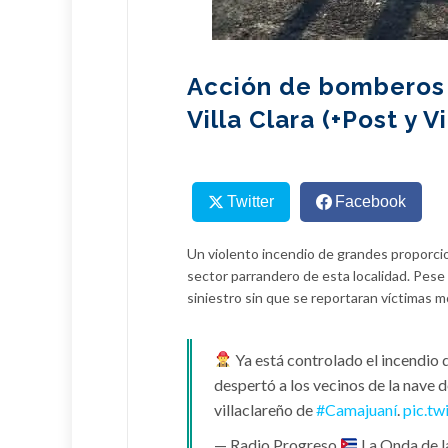
Acción de bomberos 
Villa Clara (+Post y V
Twitter
Facebook
Un violento incendio de grandes proporcio
sector parrandero de esta localidad. Pese 
siniestro sin que se reportaran víctimas 
Ya está controlado el incendio 
despertó a los vecinos de la nave d
villaclareño de
#Camajuaní
.
pic.t
— Radio Progreso
La Onda de 