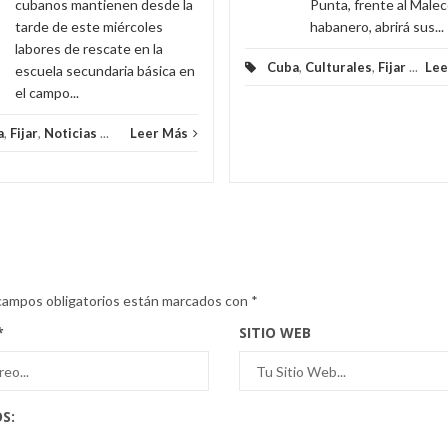
cubanos mantienen desde la
Punta, frente al Male
tarde de este miércoles
habanero, abrirá sus...
labores de rescate en la
Cuba
,
Culturales
,
Fijar
...
Lee
escuela secundaria básica en
el campo...
a
,
Fijar
,
Noticias
...
Leer Más
campos obligatorios están marcados con
*
*
SITIO WEB
S: