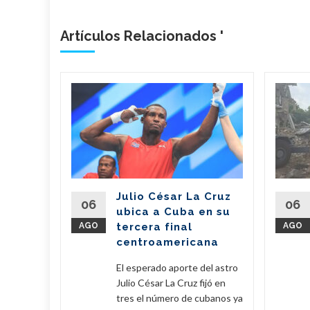
Artículos Relacionados '
n
il dona
de
 a
erra
Julio César La Cruz
regó este
06
06
ubica a Cuba en su
vo de 7,6
AGO
tercera final
AGO
amentos
centroamericana
...
El esperado aporte del astro
eer Más
Julio César La Cruz fijó en
tres el número de cubanos ya