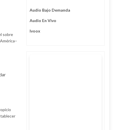
Audio Bajo Demanda
Audio En Vivo
Ivoox
el sobre
e América–
dar
ropicio
stablecer