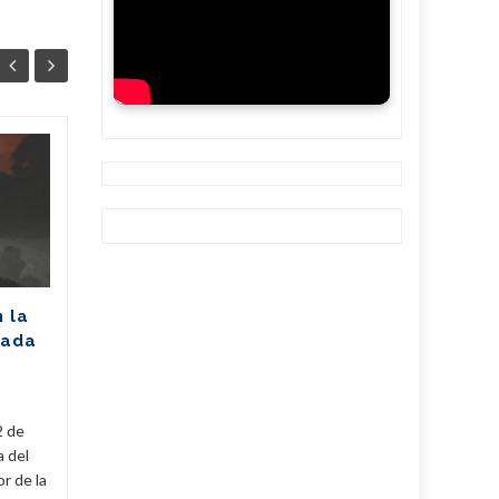
Unión Eléctrica
06
06
pronostica
AGO
afectación de 2305
AGO
MW (+Post)
La Unión Eléctrica de Cuba
(UNE) estima para hoy una
n la
disponibilidad de 975
rada
megawatts (MW) y una
a
demanda máxima de 3250
MW. De...
2 de
Cuba
,
Fijar
,
Noticias
...
Leer Más
Cuba
,
a del
r de la