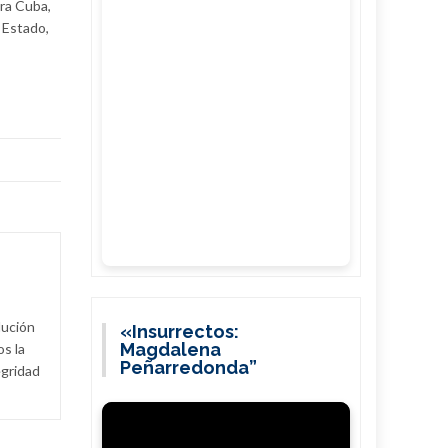
ra Cuba,
 Estado,
lución
«Insurrectos:
Magdalena
s la
Peñarredonda”
egridad