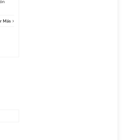
cón
r Más