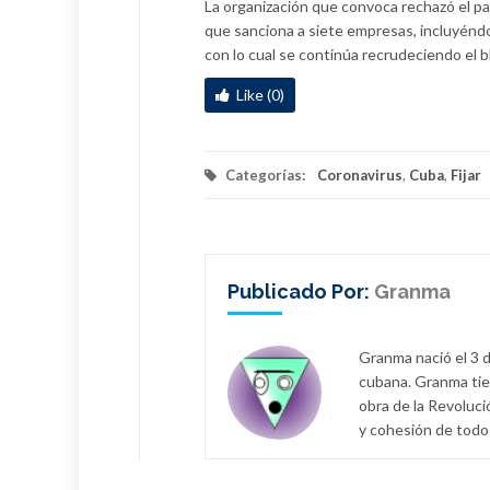
La organización que convoca rechazó el p
que sanciona a siete empresas, incluyénd
con lo cual se continúa recrudeciendo el bl
Like (0)
Categorías:
Coronavirus
,
Cuba
,
Fijar
Publicado Por:
Granma
Granma nació el 3 d
cubana. Granma tie
obra de la Revoluci
y cohesión de todo 