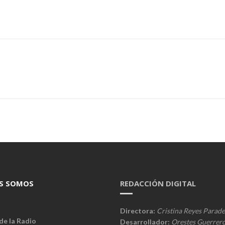
S SOMOS
REDACCIÓN DIGITAL
Directora:
Cristina Reyes Parade
de la Radio
Desarrollador:
Orestes Guerrer