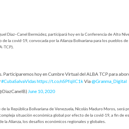
guel Díaz–Canel Bermúdez, participará hoy en la Conferencia de Alto Niv
 de la covid-19, convocada por la Alianza Bolivariana para los pueblos d
BA-TCP).
. Participaremos hoy en Cumbre Virtual del ALBA TCP para abor
9
#CubaSalvaVidas
https://t.co/nSPfqiIC1k
Via
@Granma_Digital
(@DiazCanelB)
June 10, 2020
 de la República Bolivariana de Venezuela, Nicolás Maduro Moros, será p
a compleja situación económica global por efecto de la covid-19, a fin de e
de la Alianza, los desafíos económicos regionales y globales.