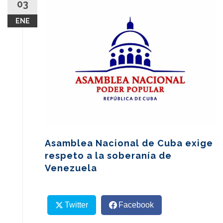
03
content
ENE
Asamblea Nacional de Cuba exige
respeto a la soberanía de
Venezuela
Twitter
Facebook