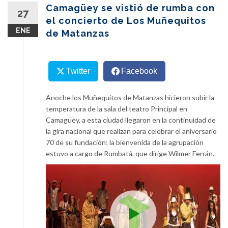
content
Camagüey se vistió de rumba con
27
el concierto de Los Muñequitos
ENE
de Matanzas
Twitter
Facebook
Anoche los Muñequitos de Matanzas hicieron subir la
temperatura de la sala del teatro Principal en
Camagüey, a esta ciudad llegaron en la continuidad de
la gira nacional que realizan para celebrar el aniversario
70 de su fundación; la bienvenida de la agrupación
estuvo a cargo de Rumbatá, que dirige Wilmer Ferrán.