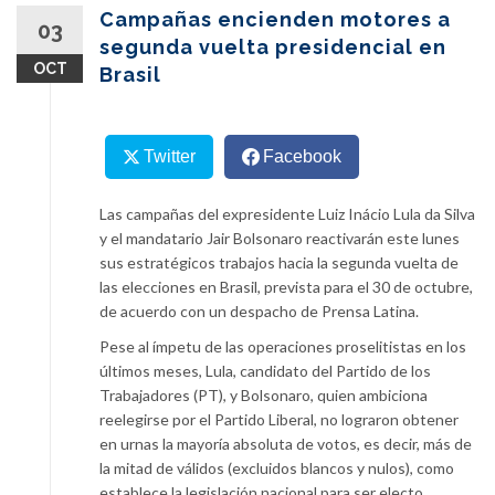
content
Campañas encienden motores a
03
segunda vuelta presidencial en
OCT
Brasil
Twitter
Facebook
Las campañas del expresidente Luiz Inácio Lula da Silva
y el mandatario Jair Bolsonaro reactivarán este lunes
sus estratégicos trabajos hacia la segunda vuelta de
las elecciones en Brasil, prevista para el 30 de octubre,
de acuerdo con un despacho de Prensa Latina.
Pese al ímpetu de las operaciones proselitistas en los
últimos meses, Lula, candidato del Partido de los
Trabajadores (PT), y Bolsonaro, quien ambiciona
reelegirse por el Partido Liberal, no lograron obtener
en urnas la mayoría absoluta de votos, es decir, más de
la mitad de válidos (excluidos blancos y nulos), como
establece la legislación nacional para ser electo.