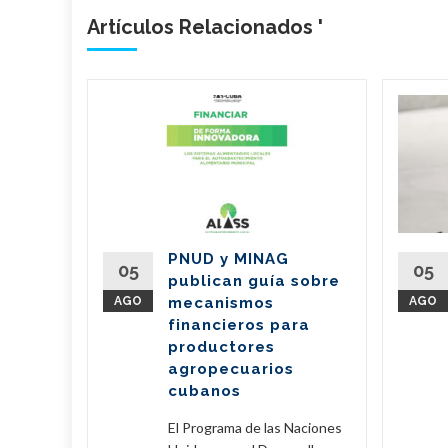
Artículos Relacionados '
ieran
210
de Cuba
oy una
PNUD y MINAG
05
05
publican guía sobre
) y una
AGO
mecanismos
AGO
 3150
financieros para
productores
agropecuarios
eer Más
cubanos
El Programa de las Naciones