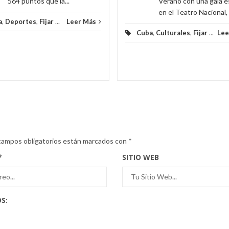
564 puntos que la...
Verano con una gala e
en el Teatro Nacional, e
a
,
Deportes
,
Fijar
...
Leer Más
Cuba
,
Culturales
,
Fijar
...
Lee
campos obligatorios están marcados con
*
*
SITIO WEB
S: