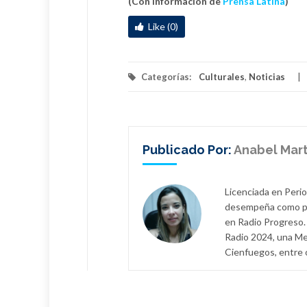
(Con información de
Prensa Latina
)
Like (0)
Categorías:
Culturales
,
Noticias
Publicado Por:
Anabel Mart
Licenciada en Perio
desempeña como per
en Radio Progreso. 
Radio 2024, una Men
Cienfuegos, entre 