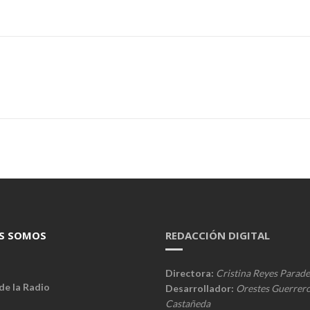
S SOMOS
REDACCIÓN DIGITAL
Directora:
Cristina Reyes Parade
de la Radio
Desarrollador:
Orestes Guerrer
Castañeda