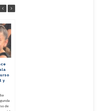
Mitrans actualiza
05
05
reglas para comprar,
AGO
importar y vender
AGO
vehículos (+Post)
El Ministerio de Transporte
de la República de Cuba
nce
(Mitrans) actualizó la política
ala
para la transmisión de
Curso
propiedad, importación y...
t y
Cuba
,
Fijar
,
Noticias
...
Leer Más
Cuba
,
uba
egunda
rso de