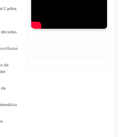
el Caribe,
s décadas
escrituras
as de
del
a de
blemática
as