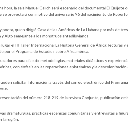
a hora, la sala Manuel Galich será escenario del documental El Quijote d
ue se proyectará con motivo del aniversario 96 del nacimiento de Roberto
a y poeta, quien dirigió Casa de las Américas de La Habana por más de tre
n y Algo semejante a los monstruos antediluvianos.
lugar el III Taller Internacional La Historia General de África: lecturas y 
o por el Programa de Estudios sobre Afroamérica.
ducadores para discutir metodologías, materiales didácticos y experienci
méricas, con énfasis en las reparaciones epistémicas y la descolonización 
 pueden solicitar información a través del correo electrónico del Program
ente.
a presentación del número 218-219 de la revista Conjunto, publicación em
evas dramaturgias, prácticas escénicas comunitarias y entrevistas a figur
 la región.