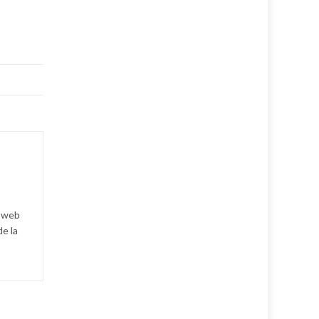
a web
de la