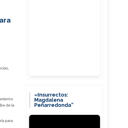
ara
ncias,
«Insurrectos:
samiento
Magdalena
Peñarredonda”
ibe de la
ria para