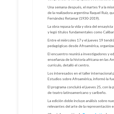
Una semana después, el martes 9 a la mism
de la realizadora argentina Raquel Ruiz, q
Fernández Retamar (1930-2019).
La obra repasa la vida y obra del ensayist
y legó títulos fundamentales como Caliba
Entre el miércoles 17 y el jueves 19 tendrá 
pedagógicas desde Afroamérica, organizad
El encuentro reunirá a investigadores y e
enseñanza de la historia africana en las A
currículo, detalló el centro.
Los interesados en el taller internacional
Estudios sobre Afroamérica, informó la fu
El programa concluirá el jueves 25, con l
de teatro latinoamericano y caribeño.
La edición doble incluye análisis sobre nu
relevantes del arte de la representación en