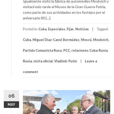
Igualmente visitó la fábrica de automóviles Moskvich y
visitará más tarde el Museo de la Gran Guerra Patria,
como parte de sus actividades en los festejos por el
aniversario 80 […]
Posted in:
Cuba
,
Especiales
,
Fijar
,
Noticias
Tagged:
Cuba
,
Miguel Díaz-Canel Bermúdez
,
Moscú
,
Moskvich
,
Partido Comunista Ruso
,
PCC
,
relaciones Cuba-Rusia
,
Rusia
,
visita oficial
,
Vladimir Putin
Leave a
comment
06
MAY