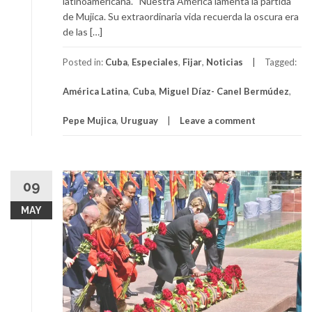
latinoamericana. “Nuestra América lamenta la partida
de Mujica. Su extraordinaria vida recuerda la oscura era
de las […]
Posted in:
Cuba
,
Especiales
,
Fijar
,
Noticias
Tagged:
América Latina
,
Cuba
,
Miguel Díaz- Canel Bermúdez
,
Pepe Mujica
,
Uruguay
Leave a comment
09
MAY