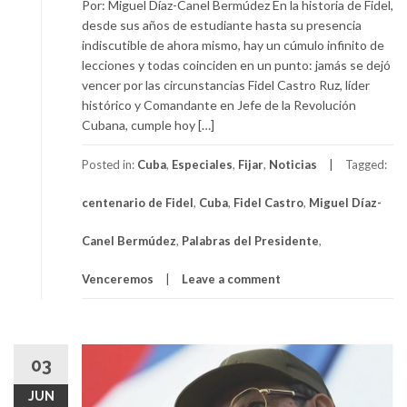
Por: Miguel Díaz-Canel Bermúdez En la historia de Fidel,
desde sus años de estudiante hasta su presencia
indiscutible de ahora mismo, hay un cúmulo infinito de
lecciones y todas coinciden en un punto: jamás se dejó
vencer por las circunstancias Fidel Castro Ruz, líder
histórico y Comandante en Jefe de la Revolución
Cubana, cumple hoy […]
Posted in:
Cuba
,
Especiales
,
Fijar
,
Noticias
Tagged:
centenario de Fidel
,
Cuba
,
Fidel Castro
,
Miguel Díaz-
Canel Bermúdez
,
Palabras del Presidente
,
Venceremos
Leave a comment
03
JUN