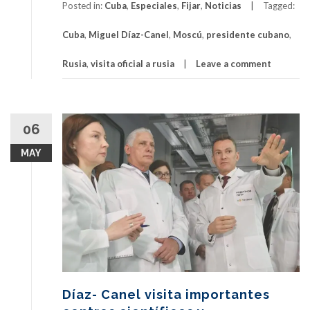
Posted in:
Cuba
,
Especiales
,
Fijar
,
Noticias
Tagged:
Cuba
,
Miguel Díaz-Canel
,
Moscú
,
presidente cubano
,
Rusia
,
visita oficial a rusia
Leave a comment
06
MAY
Díaz- Canel visita importantes