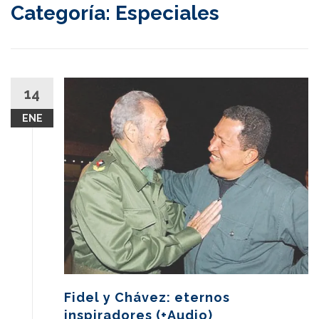
Categoría:
Especiales
content
14
ENE
Fidel y Chávez: eternos
inspiradores (+Audio)