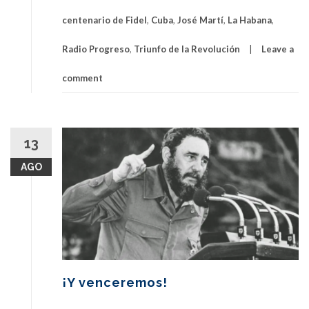
centenario de Fidel
,
Cuba
,
José Martí
,
La Habana
,
Radio Progreso
,
Triunfo de la Revolución
Leave a
comment
13
AGO
¡Y venceremos!