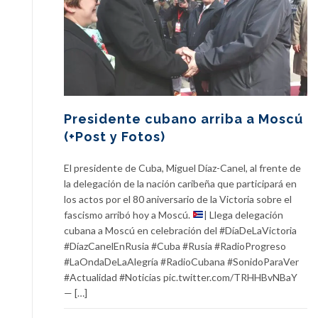
Presidente cubano arriba a Moscú
(+Post y Fotos)
El presidente de Cuba, Miguel Díaz-Canel, al frente de
la delegación de la nación caribeña que participará en
los actos por el 80 aniversario de la Victoria sobre el
fascismo arribó hoy a Moscú.
| Llega delegación
cubana a Moscú en celebración del #DíaDeLaVictoria
#DíazCanelEnRusia #Cuba #Rusia #RadioProgreso
#LaOndaDeLaAlegría #RadioCubana #SonidoParaVer
#Actualidad #Noticias pic.twitter.com/TRHHBvNBaY
— […]