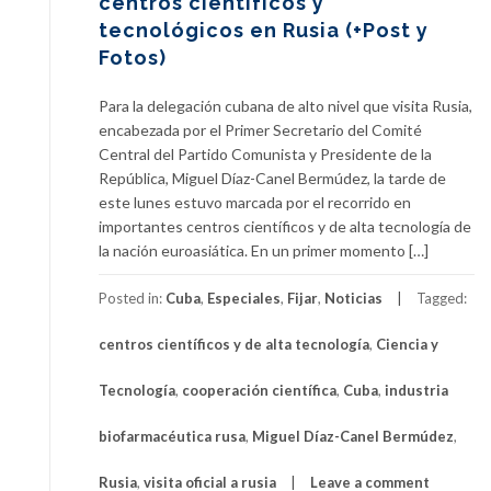
centros científicos y
tecnológicos en Rusia (+Post y
Fotos)
Para la delegación cubana de alto nivel que visita Rusia,
encabezada por el Primer Secretario del Comité
Central del Partido Comunista y Presidente de la
República, Miguel Díaz-Canel Bermúdez, la tarde de
este lunes estuvo marcada por el recorrido en
importantes centros científicos y de alta tecnología de
la nación euroasiática. En un primer momento […]
Posted in:
Cuba
,
Especiales
,
Fijar
,
Noticias
Tagged:
centros científicos y de alta tecnología
,
Ciencia y
Tecnología
,
cooperación científica
,
Cuba
,
industria
biofarmacéutica rusa
,
Miguel Díaz-Canel Bermúdez
,
Rusia
,
visita oficial a rusia
Leave a comment