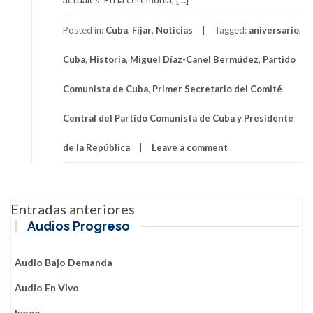
Posted in:
Cuba
,
Fijar
,
Noticias
Tagged:
aniversario
,
Cuba
,
Historia
,
Miguel Díaz-Canel Bermúdez
,
Partido
Comunista de Cuba
,
Primer Secretario del Comité
Central del Partido Comunista de Cuba y Presidente
de la República
Leave a comment
Navegación
Entradas anteriores
de
Audios Progreso
entradas
Audio Bajo Demanda
Audio En Vivo
Ivoox