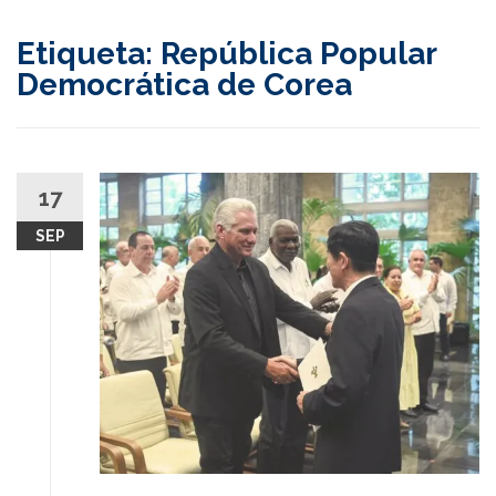
content
Etiqueta:
República Popular
Democrática de Corea
17
SEP