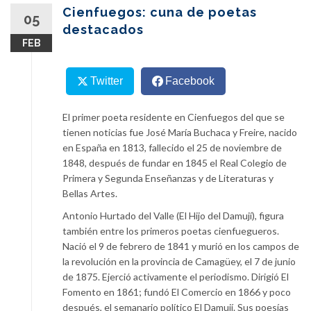
content
Cienfuegos: cuna de poetas
05
destacados
FEB
Twitter
Facebook
El primer poeta residente en Cienfuegos del que se
tienen noticias fue José María Buchaca y Freire, nacido
en España en 1813, fallecido el 25 de noviembre de
1848, después de fundar en 1845 el Real Colegio de
Primera y Segunda Enseñanzas y de Literaturas y
Bellas Artes.
Antonio Hurtado del Valle (El Hijo del Damují), figura
también entre los primeros poetas cienfuegueros.
Nació el 9 de febrero de 1841 y murió en los campos de
la revolución en la provincia de Camagüey, el 7 de junio
de 1875. Ejerció activamente el periodismo. Dirigió El
Fomento en 1861; fundó El Comercio en 1866 y poco
después, el semanario político El Damují. Sus poesías