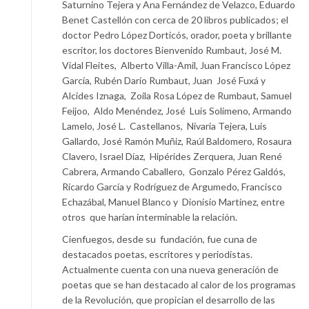
Saturnino Tejera y Ana Fernández de Velazco, Eduardo
Benet Castellón con cerca de 20 libros publicados; el
doctor Pedro López Dorticós, orador, poeta y brillante
escritor, los doctores Bienvenido Rumbaut, José M.
Vidal Fleites, Alberto Villa-Amil, Juan Francisco López
García, Rubén Darío Rumbaut, Juan José Fuxá y
Alcides Iznaga, Zoila Rosa López de Rumbaut, Samuel
Feijoo, Aldo Menéndez, José Luis Solimeno, Armando
Lamelo, José L. Castellanos, Nivaria Tejera, Luis
Gallardo, José Ramón Muñiz, Raúl Baldomero, Rosaura
Clavero, Israel Díaz, Hipérides Zerquera, Juan René
Cabrera, Armando Caballero, Gonzalo Pérez Galdós,
Ricardo García y Rodríguez de Argumedo, Francisco
Echazábal, Manuel Blanco y Dionisio Martínez, entre
otros que harían interminable la relación.
Cienfuegos, desde su fundación, fue cuna de
destacados poetas, escritores y periodistas.
Actualmente cuenta con una nueva generación de
poetas que se han destacado al calor de los programas
de la Revolución, que propician el desarrollo de las