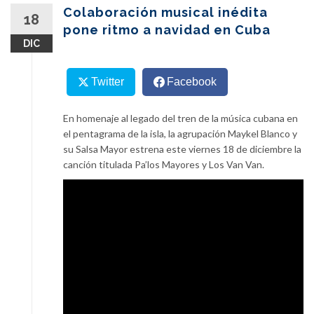
content
Colaboración musical inédita
18
pone ritmo a navidad en Cuba
DIC
Twitter
Facebook
En homenaje al legado del tren de la música cubana en
el pentagrama de la isla, la agrupación Maykel Blanco y
su Salsa Mayor estrena este viernes 18 de diciembre la
canción titulada Pa’los Mayores y Los Van Van.