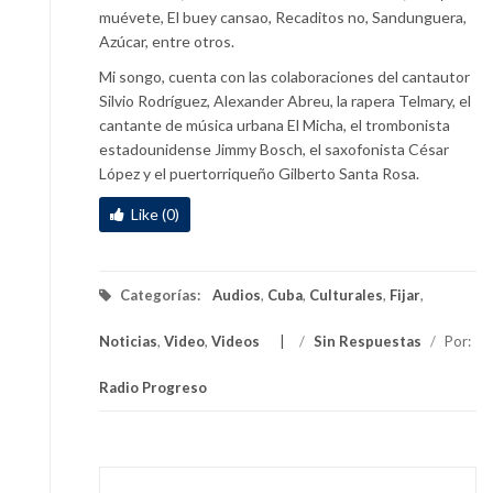
muévete, El buey cansao, Recaditos no, Sandunguera,
Azúcar, entre otros.
Mi songo, cuenta con las colaboraciones del cantautor
Silvio Rodríguez, Alexander Abreu, la rapera Telmary, el
cantante de música urbana El Micha, el trombonista
estadounidense Jimmy Bosch, el saxofonista César
López y el puertorriqueño Gilberto Santa Rosa.
Like (0)
Categorías:
Audios
,
Cuba
,
Culturales
,
Fijar
,
Noticias
,
Video
,
Videos
/
Sin Respuestas
/
Por:
Radio Progreso