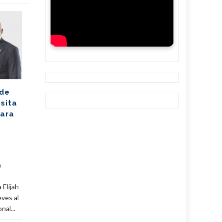
Ballet cubano
07
07
reafirma su
AGO
excelencia con
AGO
cosecha dorada en
Sudáfrica
Los jóvenes bailarines
 de
Greisell Lastre y Joan Manuel
isita
Riera, de la Escuela Nacional
para
de Ballet Fernando Alonso,
han puesto en alto el...
Cuba
,
Culturales
,
Fijar
...
Leer Más
Cuba
,
a
 Elijah
eves al
al...