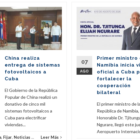
China realiza
Primer ministro
07
entrega de sistemas
Namibia inicia v
fotovoltaicos a
AGO
oficial a Cuba 
Cuba
fortalecer la
cooperación
El Gobierno de la República
bilateral
Popular de China realizó un
donativo de cinco mil
El primer ministro de l
sistemas fotovoltaicos a
República de Namibia,
Cuba para electrificar
Honorable Dr. Tjitunga
viviendas...
Ngurare, llegó este ju
Aeropuerto Internacion
a
,
Fijar
,
Noticias
...
Leer Más