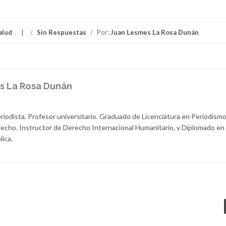
alud
/
Sin Respuestas
/
Por:
Juan Lesmes La Rosa Dunán
s La Rosa Dunán
iodista. Profesor universitario. Graduado de Licenciatura en Periodismo
recho. Instructor de Derecho Internacional Humanitario, y Diplomado en
ica.