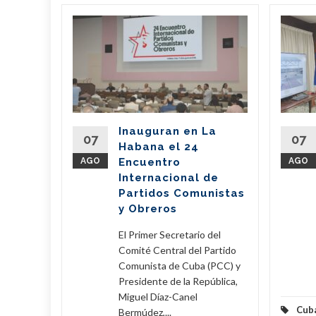
bano
a
de
l país
del
Inauguran en La
Partido
07
07
Habana el 24
nte de la
AGO
Encuentro
AGO
íaz-Canel
Internacional de
ste...
Partidos Comunistas
y Obreros
eer Más
El Primer Secretario del
Comité Central del Partido
Comunista de Cuba (PCC) y
Presidente de la República,
Miguel Díaz-Canel
Cub
Bermúdez,...