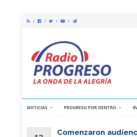
Skip
NOTICIAS
PROGRESO POR DENTRO
8
to
content
Comenzaron audiencia
12