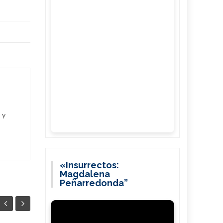
 y
«Insurrectos:
Magdalena
Peñarredonda”