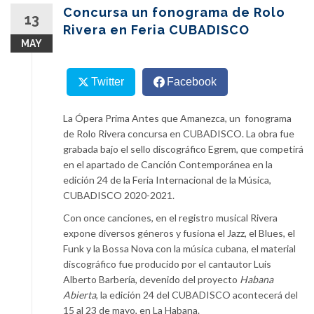
content
Concursa un fonograma de Rolo
13
Rivera en Feria CUBADISCO
MAY
Twitter
Facebook
La Ópera Prima Antes que Amanezca, un fonograma
de Rolo Rivera concursa en CUBADISCO. La obra fue
grabada bajo el sello discográfico Egrem, que competirá
en el apartado de Canción Contemporánea en la
edición 24 de la Feria Internacional de la Música,
CUBADISCO 2020-2021.
Con once canciones, en el registro musical Rivera
expone diversos géneros y fusiona el Jazz, el Blues, el
Funk y la Bossa Nova con la música cubana, el material
discográfico fue producido por el cantautor Luis
Alberto Barbería, devenido del proyecto
Habana
Abierta
, la edición 24 del CUBADISCO acontecerá del
15 al 23 de mayo, en La Habana.