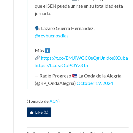
que el SEN pueda unirse en su totalidad esta
jornada.
Lázaro Guerra Hernández,
@revbuenosdias
Más
https://t.co/EMJiWGC0eQ
#UnidosXCuba
https://t.co/aObPOYz3Ta
— Radio Progreso
La Onda de la Alegría
(@RP_OndaAlegria)
October 19, 2024
(Tomado de
ACN
)
Like (0)