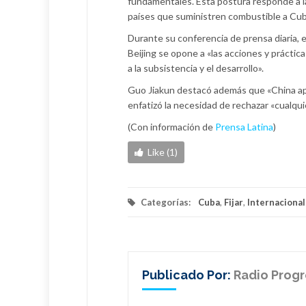
fundamentales. Esta postura responde a l
países que suministren combustible a Cub
Durante su conferencia de prensa diaria, e
Beijing se opone a «las acciones y prácti
a la subsistencia y el desarrollo».
Guo Jiakun destacó además que «China apo
enfatizó la necesidad de rechazar «cualqui
(Con información de
Prensa Latina
)
Like (1)
Categorías:
Cuba
,
Fijar
,
Internaciona
Publicado Por:
Radio Prog