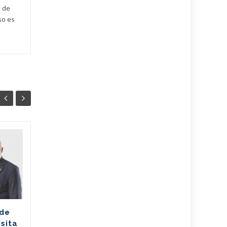
e de
so es
Ballet cubano
07
07
reafirma su
AGO
excelencia con
AGO
cosecha dorada en
Sudáfrica
Los jóvenes bailarines
 de
Greisell Lastre y Joan Manuel
isita