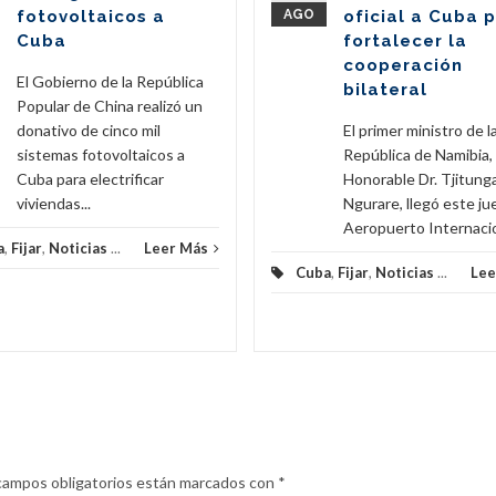
fotovoltaicos a
AGO
oficial a Cuba 
Cuba
fortalecer la
cooperación
El Gobierno de la República
bilateral
Popular de China realizó un
donativo de cinco mil
El primer ministro de l
sistemas fotovoltaicos a
República de Namibia,
Cuba para electrificar
Honorable Dr. Tjitunga
viviendas...
Ngurare, llegó este ju
Aeropuerto Internacion
a
,
Fijar
,
Noticias
...
Leer Más
Cuba
,
Fijar
,
Noticias
...
Lee
campos obligatorios están marcados con
*