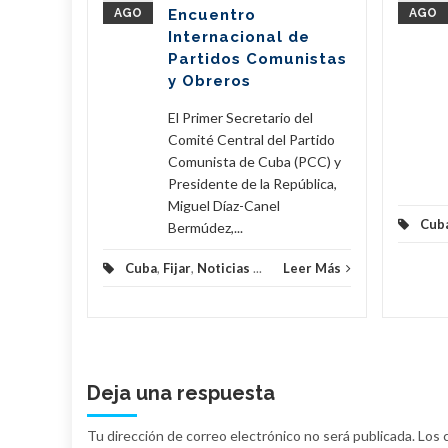
nte de la
AGO
Encuentro
AGO
íaz-Canel
Internacional de
ste...
Partidos Comunistas
y Obreros
eer Más
El Primer Secretario del
Comité Central del Partido
Comunista de Cuba (PCC) y
Presidente de la República,
Miguel Díaz-Canel
Cub
Bermúdez,...
Cuba
,
Fijar
,
Noticias
...
Leer Más
Deja una respuesta
Tu dirección de correo electrónico no será publicada.
Los 