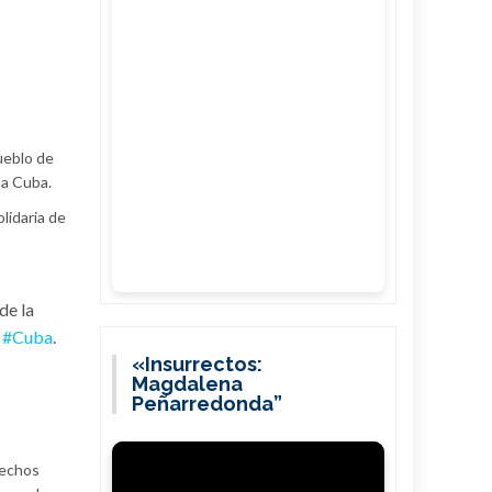
ueblo de
 a Cuba.
lidaria de
de la
a
#Cuba
.
«Insurrectos:
Magdalena
Peñarredonda”
rechos