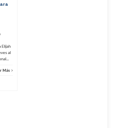
Riera, de la Escuela Nacional
para
de Ballet Fernando Alonso,
han puesto en alto el...
Cuba
,
Culturales
,
Fijar
...
Leer Más
Cuba
,
a
 Elijah
eves al
al...
r Más