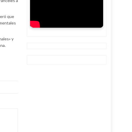
ranceles a
teró que
amentales
nales» y
ana.