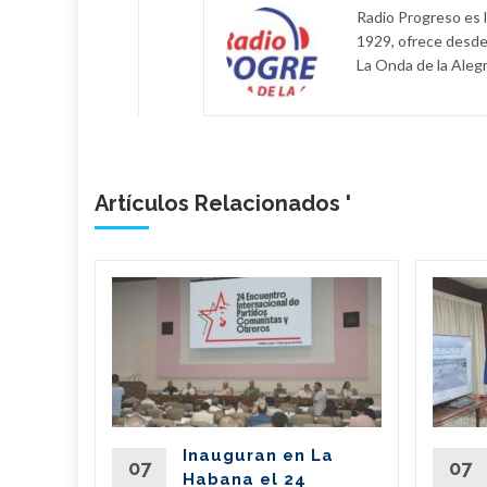
Radio Progreso es 
1929, ofrece desde
La Onda de la Alegr
Artículos Relacionados '
bano
a
de
l país
del
Inauguran en La
Partido
07
07
Habana el 24