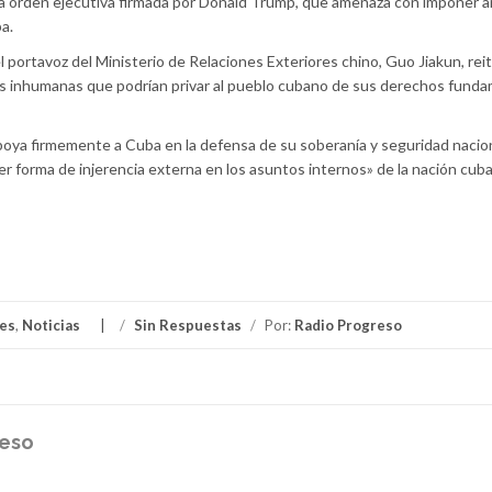
a orden ejecutiva firmada por Donald Trump, que amenaza con imponer a
a.
l portavoz del Ministerio de Relaciones Exteriores chino, Guo Jiakun, rei
cas inhumanas que podrían privar al pueblo cubano de sus derechos fund
ya firmemente a Cuba en la defensa de su soberanía y seguridad nacio
er forma de injerencia externa en los asuntos internos» de la nación cub
les
,
Noticias
/
Sin Respuestas
/
Por:
Radio Progreso
reso