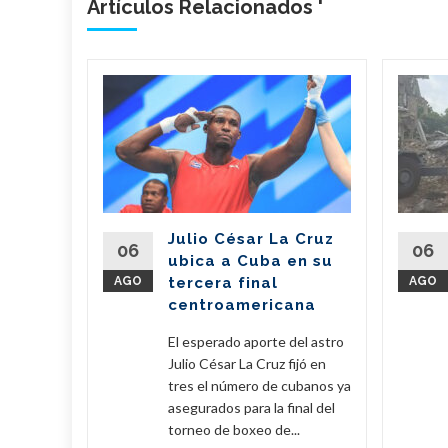
Artículos Relacionados '
n
il dona
de
 a
erra
Julio César La Cruz
regó este
06
06
ubica a Cuba en su
vo de 7,6
AGO
tercera final
AGO
amentos
centroamericana
...
El esperado aporte del astro
eer Más
Julio César La Cruz fijó en
tres el número de cubanos ya
asegurados para la final del
torneo de boxeo de...