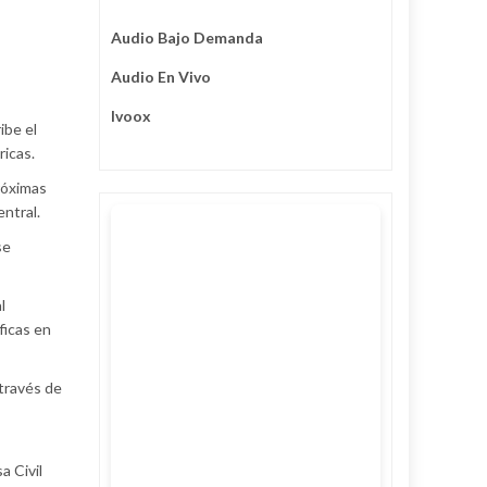
Audio Bajo Demanda
Audio En Vivo
Ivoox
ibe el
ricas.
róximas
ntral.
se
l
ficas en
 través de
a Civil