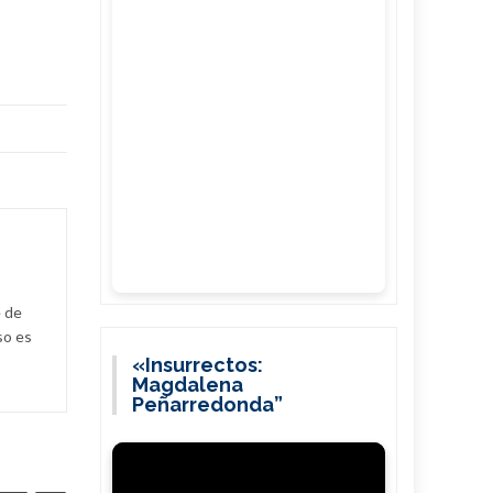
e de
so es
«Insurrectos:
Magdalena
Peñarredonda”