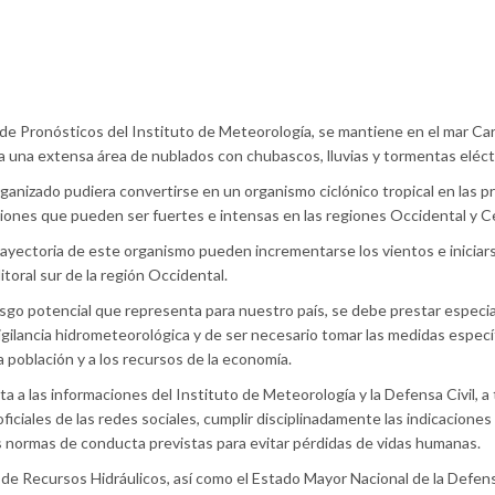
de Pronósticos del Instituto de Meteorología, se mantiene en el mar Car
a una extensa área de nublados con chubascos, lluvias y tormentas eléct
anizado pudiera convertirse en un organismo ciclónico tropical en las p
aciones que pueden ser fuertes e intensas en las regiones Occidental y Ce
rayectoria de este organismo pueden incrementarse los vientos e iniciar
toral sur de la región Occidental.
esgo potencial que representa para nuestro país, se debe prestar especia
igilancia hidrometeorológica y de ser necesario tomar las medidas especí
la población y a los recursos de la economía.
a a las informaciones del Instituto de Meteorología y la Defensa Civil, a
ficiales de las redes sociales, cumplir disciplinadamente las indicaciones
as normas de conducta previstas para evitar pérdidas de vidas humanas.
 de Recursos Hidráulicos, así como el Estado Mayor Nacional de la Defens