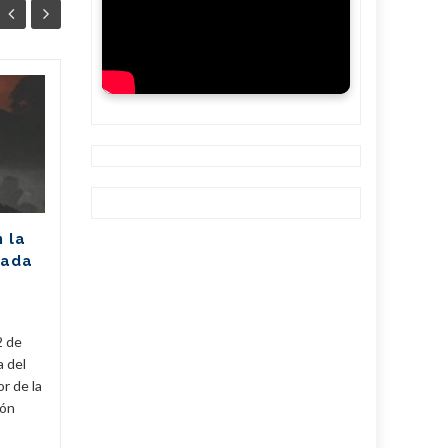
Unión Eléctrica
06
06
pronostica
AGO
afectación de 2305
AGO
MW (+Post)
La Unión Eléctrica de Cuba
(UNE) estima para hoy una
n la
disponibilidad de 975
rada
megawatts (MW) y una
a
demanda máxima de 3250
MW. De...
2 de
Cuba
,
Fijar
,
Noticias
...
Leer Más
Cuba
,
a del
r de la
cón