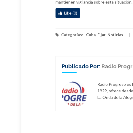
mantienen vigilancia sobre esta situación.
Like (0)
Categorías:
Cuba
,
Fijar
,
Noticias
Publicado Por:
Radio Prog
Radio Progreso es 
1929, ofrece desde
La Onda de la Alegr