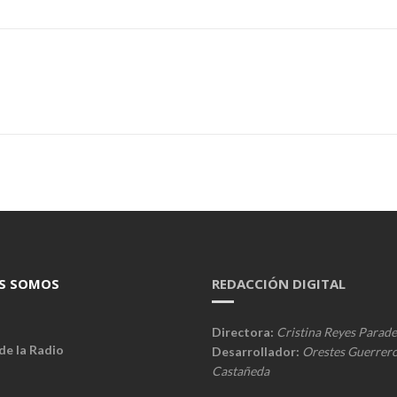
S SOMOS
REDACCIÓN DIGITAL
Directora:
Cristina Reyes Parade
de la Radio
Desarrollador:
Orestes Guerrer
Castañeda