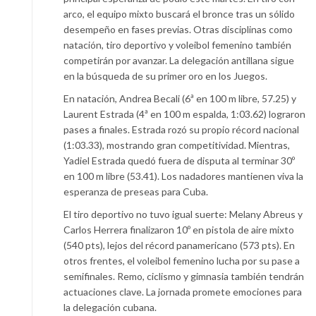
arco, el equipo mixto buscará el bronce tras un sólido
desempeño en fases previas. Otras disciplinas como
natación, tiro deportivo y voleibol femenino también
competirán por avanzar. La delegación antillana sigue
en la búsqueda de su primer oro en los Juegos.
En natación, Andrea Becali (6ª en 100 m libre, 57.25) y
Laurent Estrada (4ª en 100 m espalda, 1:03.62) lograron
pases a finales. Estrada rozó su propio récord nacional
(1:03.33), mostrando gran competitividad. Mientras,
Yadiel Estrada quedó fuera de disputa al terminar 30º
en 100 m libre (53.41). Los nadadores mantienen viva la
esperanza de preseas para Cuba.
El tiro deportivo no tuvo igual suerte: Melany Abreus y
Carlos Herrera finalizaron 10º en pistola de aire mixto
(540 pts), lejos del récord panamericano (573 pts). En
otros frentes, el voleibol femenino lucha por su pase a
semifinales. Remo, ciclismo y gimnasia también tendrán
actuaciones clave. La jornada promete emociones para
la delegación cubana.