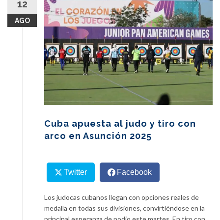
12
content
AGO
Cuba apuesta al judo y tiro con
arco en Asunción 2025
Twitter
Facebook
Los judocas cubanos llegan con opciones reales de
medalla en todas sus divisiones, convirtiéndose en la
principal esperanza de podio este martes. En tiro con