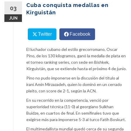
content
Cuba conquista medallas en
03
Kirguistán
JUN
Twitter
Facebook
El luchador cubano del estilo grecorromano, Oscar
Pino, de los 130 kilogramos, ganó la medalla de plata en
el torneo ranking series, con sede en Bishkek,
Kirguistán, que se extiende hasta el próximo 4 de junio.
Pino no pudo imponerse en la discusión del título al
iraní Amin Mirzazadeh, quien lo dominó en un cerrado
pleito, con score de 2-1, según la ACN.
En su recorrido en la competencia, venció por
superioridad técnica (11-0) al georgiano Sulkhan
Buidze, en cuartos de final. En semifinales tuvo que
exigirse más para imponerse 5-3 al turco Fatih Boskurt.
El multimedallista mundial quedó cerca de su segunda