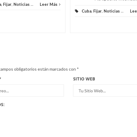
a
,
Fijar
,
Noticias
...
Leer Más
Cuba
,
Fijar
,
Noticias
...
Lee
campos obligatorios están marcados con
*
*
SITIO WEB
S: