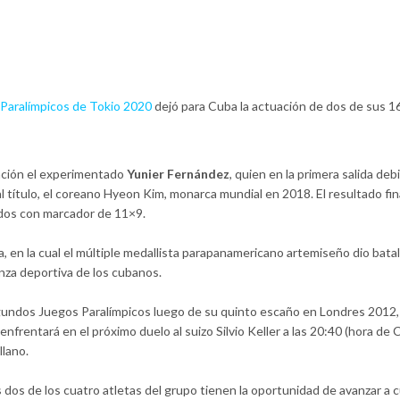
Paralímpicos de Tokio 2020
dejó para Cuba la actuación de dos de sus 1
ación el experimentado
Yunier Fernández
, quien en la primera salida deb
al título, el coreano Hyeon Kim, monarca mundial en 2018. El resultado fin
todos con marcador de 11×9.
a, en la cual el múltiple medallista parapanamericano artemiseño dio batal
enza deportiva de los cubanos.
gundos Juegos Paralímpicos luego de su quinto escaño en Londres 2012
y enfrentará en el próximo duelo al suizo Silvio Keller a las 20:40 (hora de 
llano.
 dos de los cuatro atletas del grupo tienen la oportunidad de avanzar a 