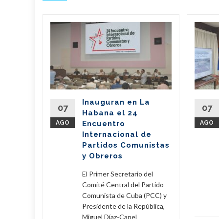
bano
a
de
l país
del
Inauguran en La
Partido
07
07
Habana el 24
nte de la
AGO
Encuentro
AGO
íaz-Canel
Internacional de
ste...
Partidos Comunistas
y Obreros
eer Más
El Primer Secretario del
Comité Central del Partido
Comunista de Cuba (PCC) y
Presidente de la República,
Miguel Díaz-Canel