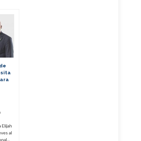
Ballet cubano
07
07
reafirma su
AGO
excelencia con
AGO
cosecha dorada en
Sudáfrica
Los jóvenes bailarines
 de
Greisell Lastre y Joan Manuel
isita
Riera, de la Escuela Nacional
para
de Ballet Fernando Alonso,
han puesto en alto el...
Cuba
,
Culturales
,
Fijar
...
Leer Más
Cuba
,
a
 Elijah
eves al
al...