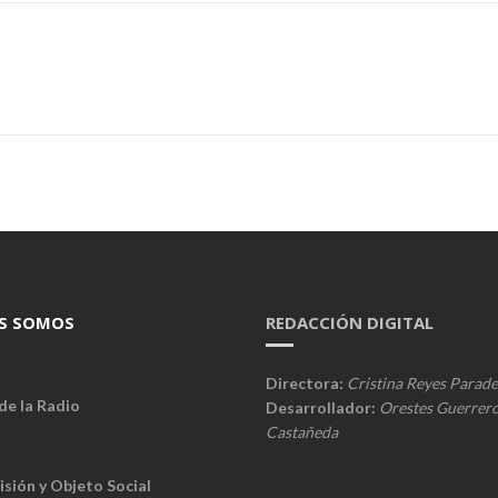
S SOMOS
REDACCIÓN DIGITAL
Directora:
Cristina Reyes Parade
de la Radio
Desarrollador:
Orestes Guerrer
Castañeda
isión y Objeto Social