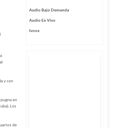
Audio Bajo Demanda
Audio En Vivo
Ivoox
6
ió
al
la y con
, pugna en
Cuba). Los
cuartos de