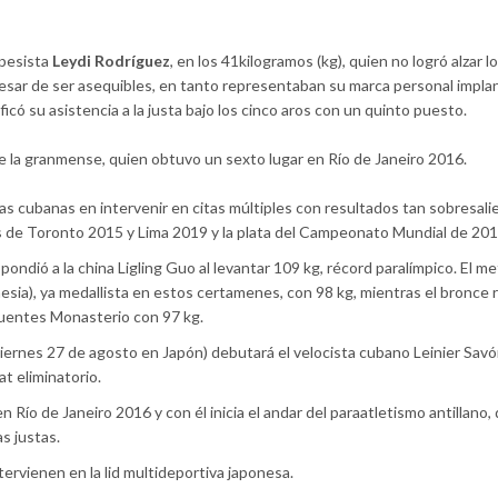
apesista
Leydi Rodríguez
, en los 41kilogramos (kg), quien no logró alzar l
a pesar de ser asequibles, en tanto representaban su marca personal impl
icó su asistencia a la justa bajo los cinco aros con un quinto puesto.
de la granmense, quien obtuvo un sexto lugar en Río de Janeiro 2016.
sas cubanas en intervenir en citas múltiples con resultados tan sobresali
 de Toronto 2015 y Lima 2019 y la plata del Campeonato Mundial de 201
ondió a la china Ligling Guo al levantar 109 kg, récord paralímpico. El me
nesia), ya medallista en estos certamenes, con 98 kg, mientras el bronce
Fuentes Monasterio con 97 kg.
viernes 27 de agosto en Japón) debutará el velocista cubano Leinier Savó
t eliminatorio.
en Río de Janeiro 2016 y con él inicia el andar del paraatletismo antillano
s justas.
tervienen en la lid multideportiva japonesa.