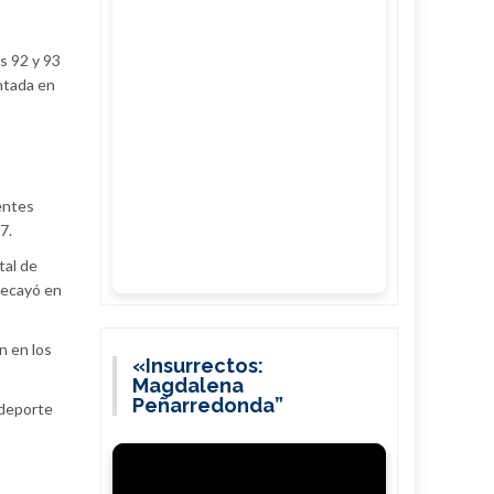
os 92 y 93
antada en
entes
7.
tal de
 recayó en
n en los
«Insurrectos:
Magdalena
Peñarredonda”
, deporte