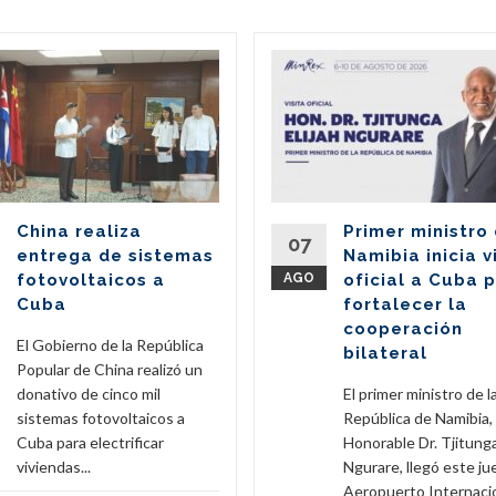
China realiza
Primer ministro
07
entrega de sistemas
Namibia inicia v
fotovoltaicos a
AGO
oficial a Cuba 
Cuba
fortalecer la
cooperación
El Gobierno de la República
bilateral
Popular de China realizó un
donativo de cinco mil
El primer ministro de l
sistemas fotovoltaicos a
República de Namibia,
Cuba para electrificar
Honorable Dr. Tjitunga
viviendas...
Ngurare, llegó este ju
Aeropuerto Internacion