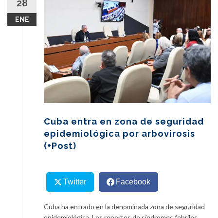
28
content
ENE
Cuba entra en zona de seguridad
epidemiológica por arbovirosis
(+Post)
Twitter
Facebook
Cuba ha entrado en la denominada zona de seguridad
epidemiológica. Los reportes de síndromes febriles