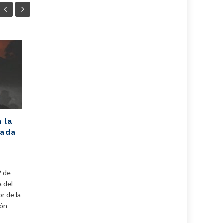
Unión Eléctrica
06
06
pronostica
AGO
afectación de 2305
AGO
MW (+Post)
La Unión Eléctrica de Cuba
(UNE) estima para hoy una
n la
disponibilidad de 975
rada
megawatts (MW) y una
a
demanda máxima de 3250
MW. De...
2 de
Cuba
,
Fijar
,
Noticias
...
Leer Más
Cuba
,
a del
r de la
cón