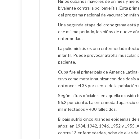
Niños cubanos mayores de un mes y menore
bivalente contra la poliomielitis. Esta pr
del programa nacional de vacunación infant
Una segunda etapa del cronograma está pre
ese mismo periodo, los niños de nueve añ
enfermedad.
La poliomielitis es una enfermedad infecto
infantil. Puede provocar atrofia muscular,
paciente.
Cuba fue el primer país de América Latina 
tuvo como meta inmunizar con dos dosis a
entonces el 35 por ciento de la población t
Según cifras oficiales, en aquella ocasión
86,2 por ciento. La enfermedad apareció en
mil infectados y 430 fallecidos.
El país sufrió cinco grandes epidemias de
años: en 1934, 1942, 1946, 1952 y 1955. 
contra 13 enfermedades, ocho de ellas de