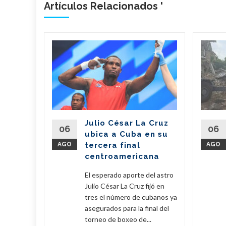
Artículos Relacionados '
n
il dona
de
 a
erra
Julio César La Cruz
regó este
06
06
ubica a Cuba en su
vo de 7,6
AGO
tercera final
AGO
amentos
centroamericana
...
El esperado aporte del astro
eer Más
Julio César La Cruz fijó en
tres el número de cubanos ya
asegurados para la final del
torneo de boxeo de...