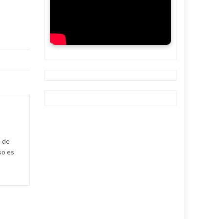
e de
so es