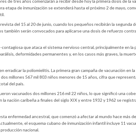
s de tres años comenzarán a recibir desde hoy la primera dosis de la va
imera etapa de inmunización se extenderá hasta el próximo 2 de mayo, com
il.
vista del 15 al 20 de junio, cuando los pequeños recibirán la segunda d
os también serán convocados para aplicarse una dosis de refuerzo contr
-contagiosa que ataca el sistema nervioso central, principalmente en la 
 parálisis, deformidades permanentes y, en los casos más graves, la muert
en erradicar la poliomielitis. La primera gran campaña de vacunación en la
 dos millones 567 mil 803 niños menores de 15 años, cifra que represen
otal del país.
 fueron vacunados dos millones 216 mil 22 niños, lo que significó una cobe
 la nación caribeña a finales del siglo XIX y entre 1932 y 1962 se regist
 esta enfermedad ancestral, que comenzó a afectar al mundo hace más de 
Actualmente, el esquema cubano de inmunización infantil incluye 11 vac
 producción nacional.