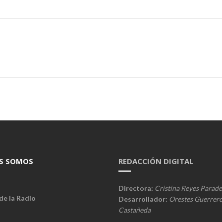
S SOMOS
REDACCIÓN DIGITAL
Directora:
Cristina Reyes Parade
de la Radio
Desarrollador:
Orestes Guerrer
Castañeda