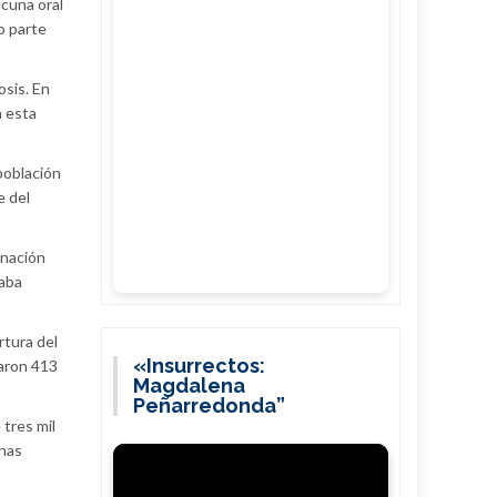
cuna oral
o parte
osis. En
a esta
población
e del
 nación
taba
rtura del
«Insurrectos:
raron 413
Magdalena
Peñarredonda”
tres mil
unas