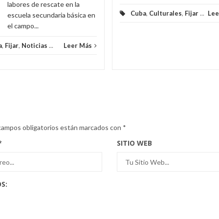
labores de rescate en la
Cuba
,
Culturales
,
Fijar
...
Lee
escuela secundaria básica en
el campo...
a
,
Fijar
,
Noticias
...
Leer Más
campos obligatorios están marcados con
*
*
SITIO WEB
S: