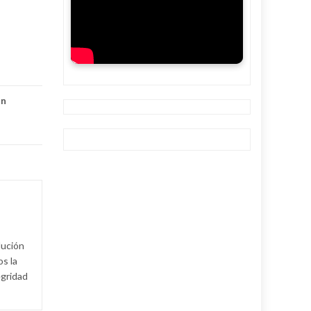
in
lución
s la
egridad