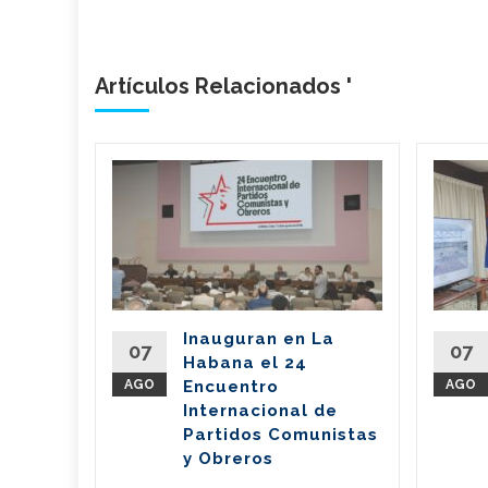
Artículos Relacionados '
bano
a
de
l país
del
Inauguran en La
Partido
07
07
Habana el 24
nte de la
AGO
Encuentro
AGO
íaz-Canel
Internacional de
ste...
Partidos Comunistas
y Obreros
eer Más