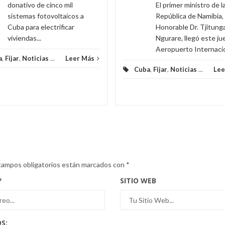
donativo de cinco mil
El primer ministro de l
sistemas fotovoltaicos a
República de Namibia,
Cuba para electrificar
Honorable Dr. Tjitunga
viviendas...
Ngurare, llegó este ju
Aeropuerto Internacion
a
,
Fijar
,
Noticias
...
Leer Más
Cuba
,
Fijar
,
Noticias
...
Lee
campos obligatorios están marcados con
*
*
SITIO WEB
S: