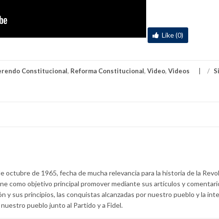
Like (0)
erendo Constitucional
,
Reforma Constitucional
,
Video
,
Videos
/
S
e octubre de 1965, fecha de mucha relevancia para la historia de la Revo
ne como objetivo principal promover mediante sus artículos y comentario
ón y sus principios, las conquistas alcanzadas por nuestro pueblo y la int
nuestro pueblo junto al Partido y a Fidel.