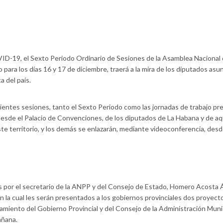
ID-19, el Sexto Periodo Ordinario de Sesiones de la Asamblea Nacional 
o para los días 16 y 17 de diciembre, traerá a la mira de los diputados asu
a del país.
cientes sesiones, tanto el Sexto Periodo como las jornadas de trabajo pre
, desde el Palacio de Convenciones, de los diputados de La Habana y de aq
ste territorio, y los demás se enlazarán, mediante videoconferencia, des
s por el secretario de la ANPP y del Consejo de Estado, Homero Acosta Á
 la cual les serán presentados a los gobiernos provinciales dos proyect
onamiento del Gobierno Provincial y del Consejo de la Administración Munic
añana.