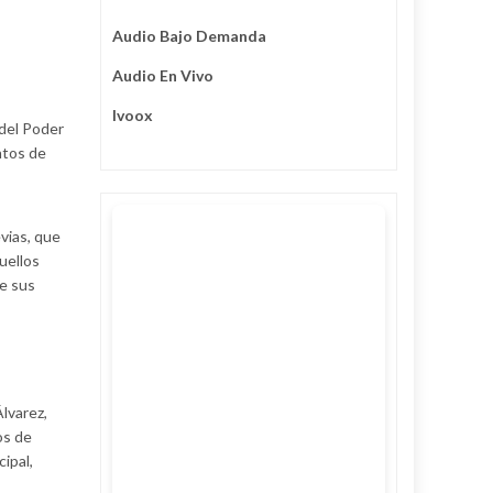
Audio Bajo Demanda
Audio En Vivo
Ivoox
del Poder
ntos de
vias, que
uellos
de sus
lvarez,
os de
ipal,