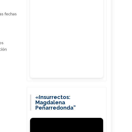
las fechas
os
ción
«Insurrectos:
Magdalena
Peñarredonda”