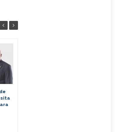
Ballet cubano
07
07
reafirma su
AGO
excelencia con
AGO
cosecha dorada en
Sudáfrica
Los jóvenes bailarines
 de
Greisell Lastre y Joan Manuel
isita
Riera, de la Escuela Nacional
para
de Ballet Fernando Alonso,
han puesto en alto el...
Cuba
,
Culturales
,
Fijar
...
Leer Más
Cuba
,