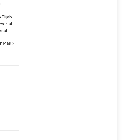
a
 Elijah
eves al
al...
r Más