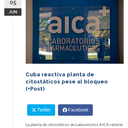
05
content
JUN
Cuba reactiva planta de
citostáticos pese al bloqueo
(+Post)
Twitter
Facebook
La planta de citostáticos de Laboratorios AICA reinició