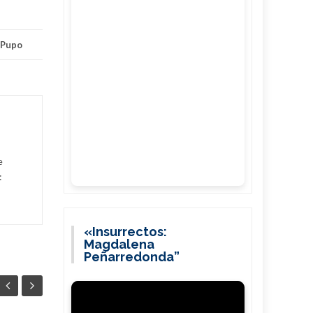
 Pupo
e
:
«Insurrectos:
Magdalena
Peñarredonda”