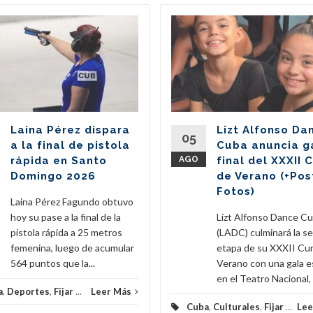
Laina Pérez dispara
Lizt Alfonso Da
05
a la final de pistola
Cuba anuncia g
rápida en Santo
AGO
final del XXXII 
Domingo 2026
de Verano (+Pos
Fotos)
Laina Pérez Fagundo obtuvo
hoy su pase a la final de la
Lizt Alfonso Dance C
pistola rápida a 25 metros
(LADC) culminará la s
femenina, luego de acumular
etapa de su XXXII Cu
564 puntos que la...
Verano con una gala e
en el Teatro Nacional, e
a
,
Deportes
,
Fijar
...
Leer Más
Cuba
,
Culturales
,
Fijar
...
Lee