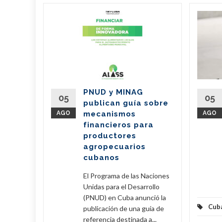
ieran
210
de Cuba
oy una
PNUD y MINAG
05
05
publican guía sobre
) y una
AGO
mecanismos
AGO
 3150
financieros para
productores
agropecuarios
eer Más
cubanos
El Programa de las Naciones
Unidas para el Desarrollo
(PNUD) en Cuba anunció la
Cub
publicación de una guía de
referencia destinada a...