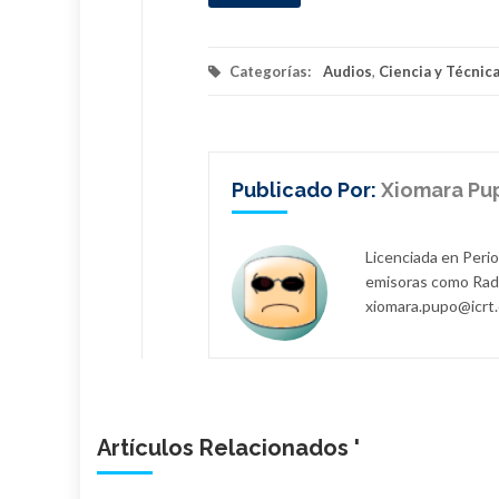
Categorías:
Audios
,
Ciencia y Técnic
Publicado Por:
Xiomara Pu
Licenciada en Perio
emisoras como Radi
xiomara.pupo@icrt
Artículos Relacionados '