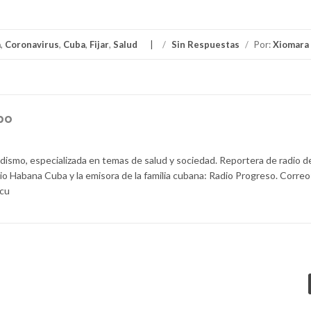
a
,
Coronavirus
,
Cuba
,
Fijar
,
Salud
/
Sin Respuestas
/
Por:
Xiomara
po
dismo, especializada en temas de salud y sociedad. Reportera de radio d
o Habana Cuba y la emisora de la familia cubana: Radio Progreso. Correo
.cu