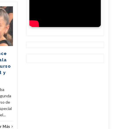
Mitrans actualiza
05
05
reglas para comprar,
AGO
importar y vender
AGO
vehículos (+Post)
El Ministerio de Transporte
de la República de Cuba
nce
(Mitrans) actualizó la política
ala
para la transmisión de
Curso
propiedad, importación y...
t y
Cuba
,
Fijar
,
Noticias
...
Leer Más
Cuba
,
uba
egunda
rso de
special
l...
r Más