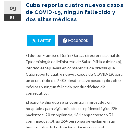
content
Cuba reporta cuatro nuevos casos
09
de COVID-19, ningún fallecido y
JUL
dos altas médicas
Twitter
Facebook
El doctor Francisco Durán García, director nacional de
Epidemiología del Ministerio de Salud Pública (Minsap),
informó este jueves en conferencia de prensa que
Cuba reportó cuatro nuevos casos de COVID-19, para
un acumulado de 2 403 desde marzo pasado; dos altas
médicas y ningún fallecido por duodécimo día
consecutivo.
El experto dijo que se encuentran ingresados en
hospitales para vigilancia clínico-epidemiológica 225
pacientes: 20 en vigilancia, 134 sospechosos y 71
confirmados. Otras 264 personas se vigilan en sus
hogares, desde la atención primaria de salud.