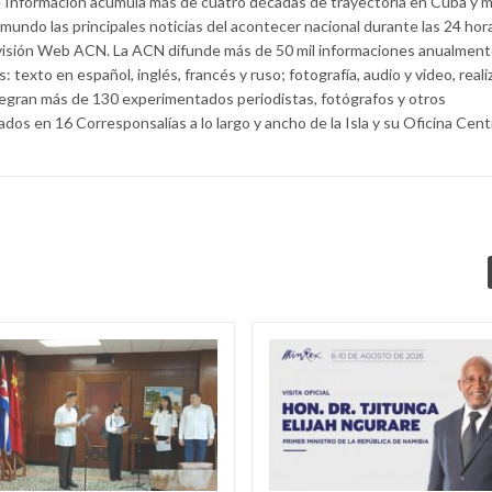
Información acumula más de cuatro décadas de trayectoria en Cuba y 
 mundo las principales noticias del acontecer nacional durante las 24 hor
ivisión Web ACN. La ACN difunde más de 50 mil informaciones anualment
 texto en español, inglés, francés y ruso; fotografía, audio y video, real
tegran más de 130 experimentados periodistas, fotógrafos y otros
ados en 16 Corresponsalías a lo largo y ancho de la Isla y su Oficina Cent