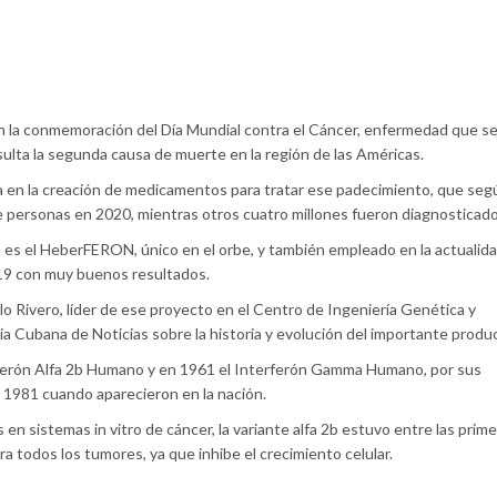
n la conmemoración del Día Mundial contra el Cáncer, enfermedad que se
ulta la segunda causa de muerte en la región de las Américas.
na en la creación de medicamentos para tratar ese padecimiento, que seg
 de personas en 2020, mientras otros cuatro millones fueron diagnosticado
es el HeberFERON, único en el orbe, y también empleado en la actualida
19 con muy buenos resultados.
llo Rivero, líder de ese proyecto en el Centro de Ingeniería Genética y
a Cubana de Noticias sobre la historia y evolución del importante produ
rferón Alfa 2b Humano y en 1961 el Interferón Gamma Humano, por sus
a 1981 cuando aparecieron en la nación.
n sistemas in vitro de cáncer, la variante alfa 2b estuvo entre las prim
a todos los tumores, ya que inhibe el crecimiento celular.