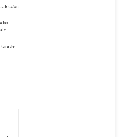
a afección
e las
al e
rtura de