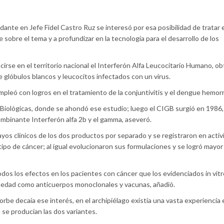
dante en Jefe Fidel Castro Ruz se interesó por esa posibilidad de tratar e
 sobre el tema y a profundizar en la tecnología para el desarrollo de los
irse en el territorio nacional el Interferón Alfa Leucocitario Humano, o
de glóbulos blancos y leucocitos infectados con un virus.
leó con logros en el tratamiento de la conjuntivitis y el dengue hemorr
Biológicas, donde se ahondó ese estudio; luego el CIGB surgió en 1986, 
mbinante Interferón alfa 2b y el gamma, aseveró.
ayos clínicos de los dos productos por separado y se registraron en acti
 tipo de cáncer; al igual evolucionaron sus formulaciones y se logró mayor
dos los efectos en los pacientes con cáncer que los evidenciados in vitr
rmedad como anticuerpos monoclonales y vacunas, añadió.
rbe decaía ese interés, en el archipiélago existía una vasta experiencia
 se producían las dos variantes.