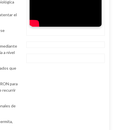
iológica
atentar el
 se
, mediante
a a nivel
zados que
FERON para
 recurrir
enales de
ermita,