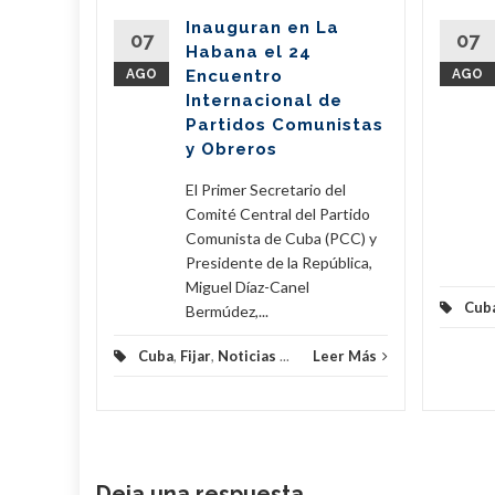
del
Inauguran en La
Partido
07
07
Habana el 24
nte de la
AGO
Encuentro
AGO
íaz-Canel
Internacional de
ste...
Partidos Comunistas
y Obreros
eer Más
El Primer Secretario del
Comité Central del Partido
Comunista de Cuba (PCC) y
Presidente de la República,
Miguel Díaz-Canel
Cub
Bermúdez,...
Cuba
,
Fijar
,
Noticias
...
Leer Más
Deja una respuesta