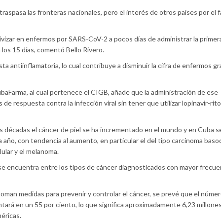
aspasa las fronteras nacionales, pero el interés de otros países por el 
ivizar en enfermos por SARS-CoV-2 a pocos días de administrar la primera
a los 15 días, comentó Bello Rivero.
ta antiinflamatoria, lo cual contribuye a disminuir la cifra de enfermos g
CubaFarma, al cual pertenece el CIGB, añade que la administración de ese
 respuesta contra la infección viral sin tener que utilizar lopinavir-riton
as décadas el cáncer de piel se ha incrementado en el mundo y en Cuba s
año, con tendencia al aumento, en particular el del tipo carcinoma basoc
ular y el melanoma.
 se encuentra entre los tipos de cáncer diagnosticados con mayor frecue
e toman medidas para prevenir y controlar el cáncer, se prevé que el núme
ará en un 55 por ciento, lo que significa aproximadamente 6,23 millone
éricas.