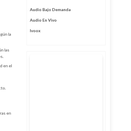
Audio Bajo Demanda
Audio En Vivo
Ivoox
gún la
ún las
s.
d en el
cto.
eras en