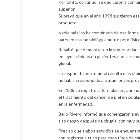
Por tanto, continuó, se dedicaron a combi
superior.
Subrayó que en el año 1998 surgieron esas
producto.
Nadie más los ha combinado de esa forma n
parecen mucho biológicamente pero físico
Resaltó que demostraron la superioridad 
ensayos clínicos en pacientes con carcinom
global.
La respuesta antitumoral resultó más ráp
no habían respondido a tratamientos previo
En 2008 se registró la formulación, aún n
el tratamiento del cáncer de piel en célul
en la enfermedad.
Bello Rivero informó que comenzaron a ev
alto riesgo después de cirugía, con muy b
Precisó que ambos estudios se encuentran
son registrar su uso para esos tipos de cá