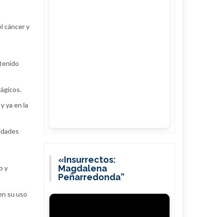
l cáncer y
btenido
ágicos.
y ya en la
vidades
«Insurrectos:
Magdalena
o y
Peñarredonda”
 en su uso