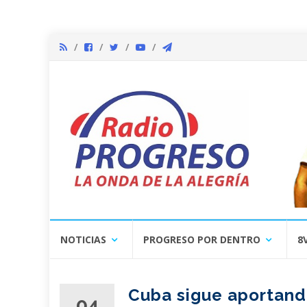
Skip
NOTICIAS
PROGRESO POR DENTRO
8
to
content
Cuba sigue aportando
04