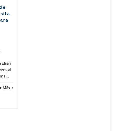
Los jóvenes bailarines
 de
Greisell Lastre y Joan Manuel
isita
Riera, de la Escuela Nacional
para
de Ballet Fernando Alonso,
han puesto en alto el...
Cuba
,
Culturales
,
Fijar
...
Leer Más
Cuba
,
a
 Elijah
eves al
al...
r Más