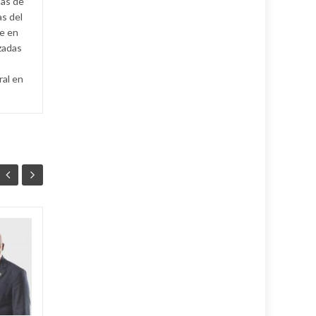
mas de
as del
e en
izadas
ral en
Ballet cubano
07
07
reafirma su
AGO
excelencia con
AGO
cosecha dorada en
Sudáfrica