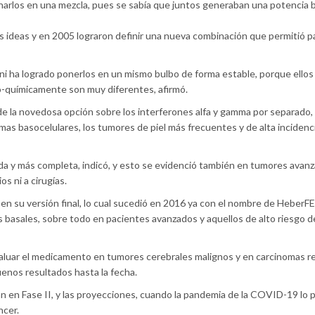
narlos en una mezcla, pues se sabía que juntos generaban una potencia b
 ideas y en 2005 lograron definir una nueva combinación que permitió p
i ha logrado ponerlos en un mismo bulbo de forma estable, porque ellos
-químicamente son muy diferentes, afirmó.
de la novedosa opción sobre los interferones alfa y gamma por separado
as basocelulares, los tumores de piel más frecuentes y de alta incidenci
ida y más completa, indicó, y esto se evidenció también en tumores avan
s ni a cirugías.
o en su versión final, lo cual sucedió en 2016 ya con el nombre de Heber
as basales, sobre todo en pacientes avanzados y aquellos de alto riesgo de
aluar el medicamento en tumores cerebrales malignos y en carcinomas r
uenos resultados hasta la fecha.
 en Fase II, y las proyecciones, cuando la pandemia de la COVID-19 lo p
ncer.