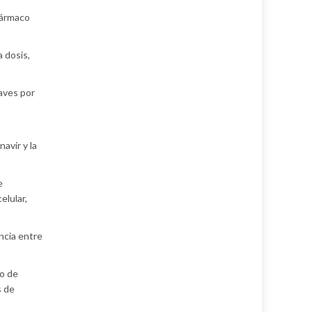
fármaco
 dosis,
raves por
avir y la
e
elular,
ncia entre
ro de
s de