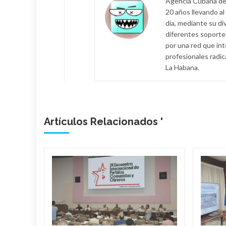
Agencia Cubana de 
20 años llevando al
día, mediante su d
diferentes soportes:
por una red que in
profesionales radic
La Habana.
Artículos Relacionados '
bano
a
de
l país