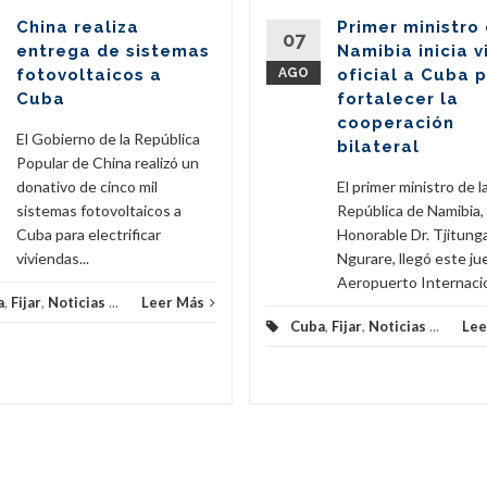
China realiza
Primer ministro
07
entrega de sistemas
Namibia inicia v
fotovoltaicos a
AGO
oficial a Cuba 
Cuba
fortalecer la
cooperación
El Gobierno de la República
bilateral
Popular de China realizó un
donativo de cinco mil
El primer ministro de l
sistemas fotovoltaicos a
República de Namibia,
Cuba para electrificar
Honorable Dr. Tjitunga
viviendas...
Ngurare, llegó este ju
Aeropuerto Internacion
a
,
Fijar
,
Noticias
...
Leer Más
Cuba
,
Fijar
,
Noticias
...
Lee