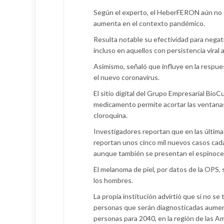
Según el experto, el HeberFERON aún no tr
aumenta en el contexto pandémico.
Resulta notable su efectividad para negat
incluso en aquellos con persistencia viral 
Asimismo, señaló que influye en la respues
el nuevo coronavirus.
El sitio digital del Grupo Empresarial Bio
medicamento permite acortar las ventanas de
cloroquina.
Investigadores reportan que en las últim
reportan unos cinco mil nuevos casos cada 
aunque también se presentan el espinocel
El melanoma de piel, por datos de la OPS,
los hombres.
La propia institución advirtió que si no s
personas que serán diagnosticadas aument
personas para 2040, en la región de las Am