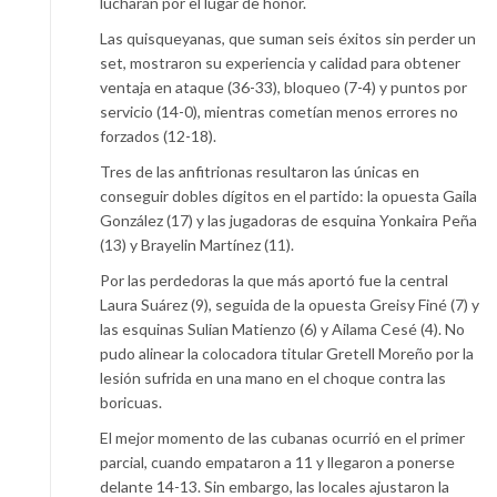
lucharán por el lugar de honor.
Las quisqueyanas, que suman seis éxitos sin perder un
set, mostraron su experiencia y calidad para obtener
ventaja en ataque (36-33), bloqueo (7-4) y puntos por
servicio (14-0), mientras cometían menos errores no
forzados (12-18).
Tres de las anfitrionas resultaron las únicas en
conseguir dobles dígitos en el partido: la opuesta Gaila
González (17) y las jugadoras de esquina Yonkaira Peña
(13) y Brayelin Martínez (11).
Por las perdedoras la que más aportó fue la central
Laura Suárez (9), seguida de la opuesta Greisy Finé (7) y
las esquinas Sulian Matienzo (6) y Ailama Cesé (4). No
pudo alinear la colocadora titular Gretell Moreño por la
lesión sufrida en una mano en el choque contra las
boricuas.
El mejor momento de las cubanas ocurrió en el primer
parcial, cuando empataron a 11 y llegaron a ponerse
delante 14-13. Sin embargo, las locales ajustaron la