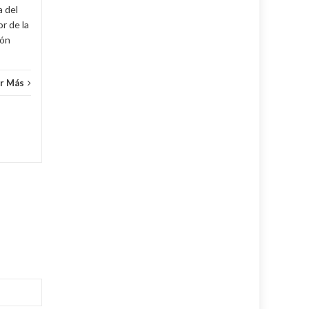
Cuba
,
Fijar
,
Noticias
...
Leer Más
Cuba
,
a del
r de la
cón
r Más