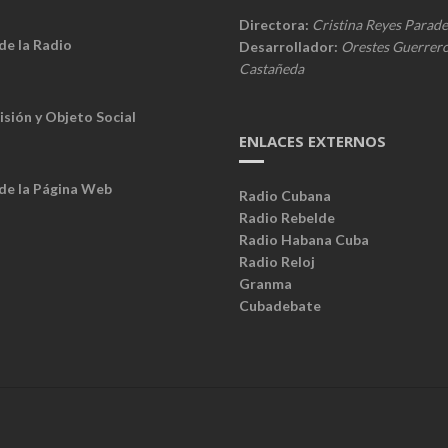
Directora:
Cristina Reyes Parade
de la Radio
Desarrollador:
Orestes Guerrer
Castañeda
isión y Objeto Social
ENLACES EXTERNOS
 de la Página Web
Radio Cubana
Radio Rebelde
Radio Habana Cuba
Radio Reloj
Granma
Cubadebate