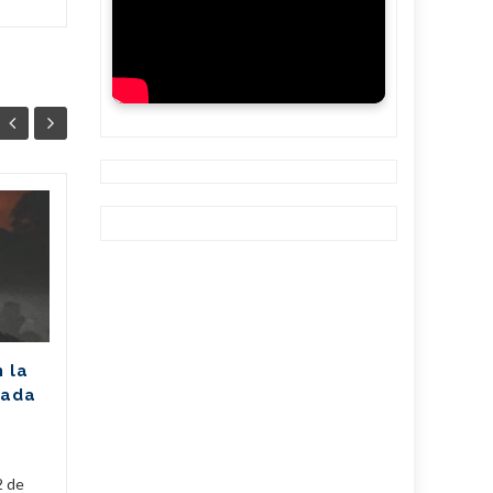
Unión Eléctrica
06
06
pronostica
AGO
afectación de 2305
AGO
MW (+Post)
La Unión Eléctrica de Cuba
(UNE) estima para hoy una
n la
disponibilidad de 975
rada
megawatts (MW) y una
a
demanda máxima de 3250
MW. De...
2 de