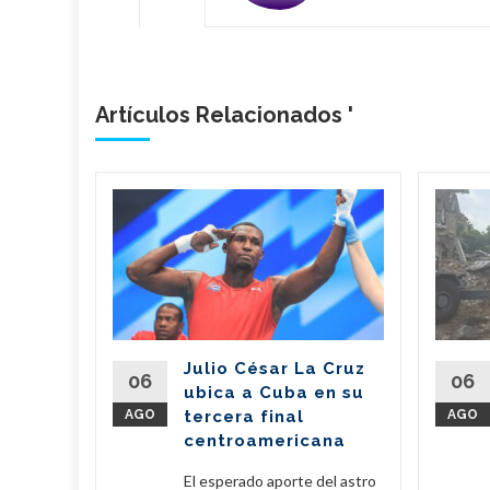
Artículos Relacionados '
n
il dona
de
 a
erra
Julio César La Cruz
regó este
06
06
ubica a Cuba en su
vo de 7,6
AGO
tercera final
AGO
amentos
centroamericana
...
El esperado aporte del astro