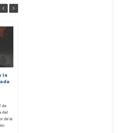
Unión Eléctrica
06
06
pronostica
AGO
afectación de 2305
AGO
MW (+Post)
La Unión Eléctrica de Cuba
(UNE) estima para hoy una
n la
disponibilidad de 975
rada
megawatts (MW) y una
a
demanda máxima de 3250
MW. De...
2 de
Cuba
,
Fijar
,
Noticias
...
Leer Más
Cuba
,
a del
r de la
cón