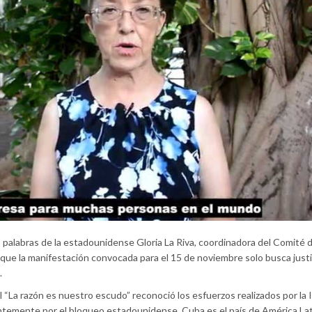
s palabras de la estadounidense Gloria La Riva, coordinadora del Comité 
que la manifestación convocada para el 15 de noviembre solo busca justi
.
l “La razón es nuestro escudo” reconoció los esfuerzos realizados por la I
ntemente por el bloqueo estadounidense, Cuba es el país de América Lat