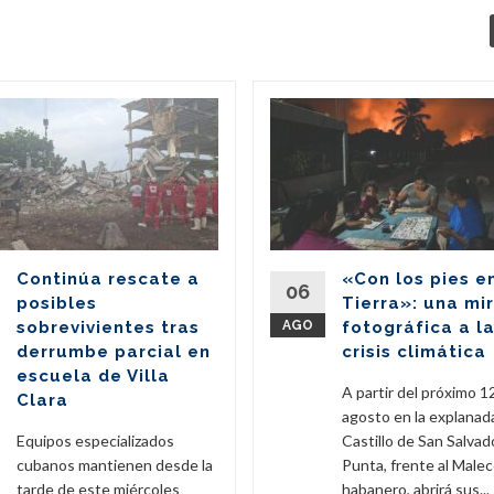
Continúa rescate a
«Con los pies e
06
posibles
Tierra»: una mi
sobrevivientes tras
AGO
fotográfica a l
derrumbe parcial en
crisis climática
escuela de Villa
A partir del próximo 1
Clara
agosto en la explanad
Equipos especializados
Castillo de San Salvado
cubanos mantienen desde la
Punta, frente al Male
tarde de este miércoles
habanero, abrirá sus...