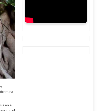
de
ficar una
sla en el
ina con el