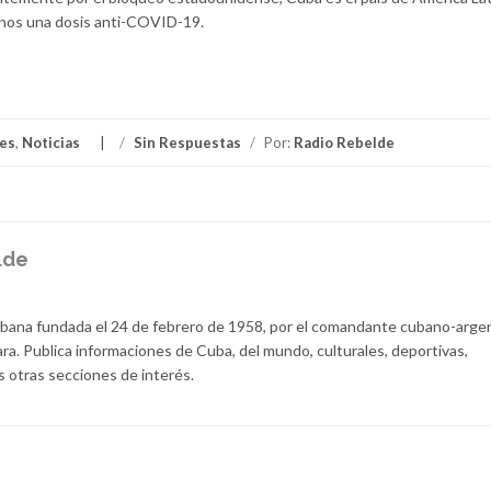
nos una dosis anti-COVID-19.
les
,
Noticias
/
Sin Respuestas
/
Por:
Radio Rebelde
lde
ubana fundada el 24 de febrero de 1958, por el comandante cubano-arge
a. Publica informaciones de Cuba, del mundo, culturales, deportivas,
s otras secciones de interés.