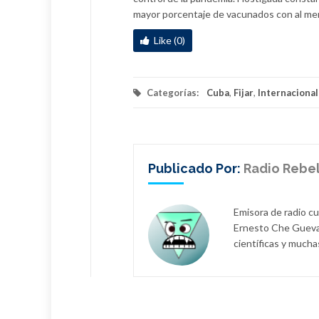
mayor porcentaje de vacunados con al me
Like (0)
Categorías:
Cuba
,
Fijar
,
Internaciona
Publicado Por:
Radio Rebe
Emisora de radio c
Ernesto Che Guevar
científicas y mucha