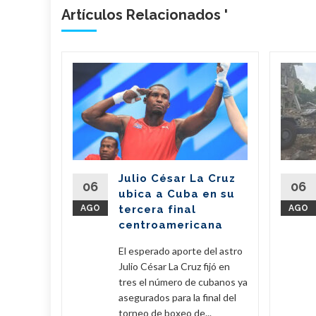
Artículos Relacionados '
n
il dona
de
 a
erra
Julio César La Cruz
regó este
06
06
ubica a Cuba en su
vo de 7,6
AGO
tercera final
AGO
amentos
centroamericana
...
El esperado aporte del astro
eer Más
Julio César La Cruz fijó en
tres el número de cubanos ya
asegurados para la final del
torneo de boxeo de...