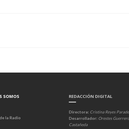
S SOMOS
REDACCIÓN DIGITAL
Directora:
Cristina Reyes Parade
de la Radio
Desarrollador:
Orestes Guerrer
Castañeda