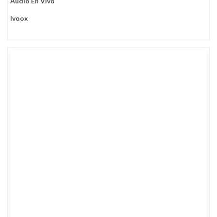
Audio En Vivo
Ivoox