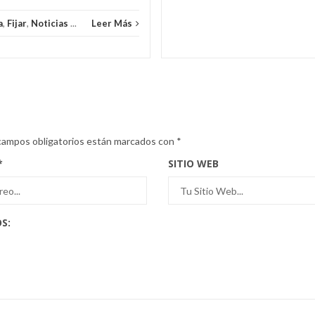
a
,
Fijar
,
Noticias
...
Leer Más
campos obligatorios están marcados con
*
*
SITIO WEB
S: