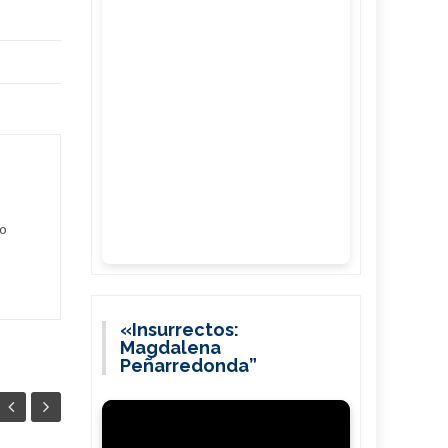
io
«Insurrectos:
Magdalena
Peñarredonda”