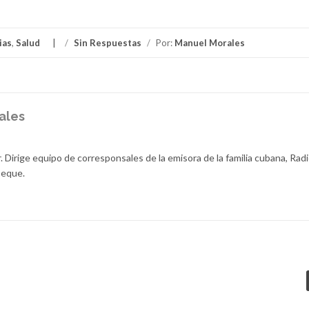
ias
,
Salud
/
Sin Respuestas
/
Por:
Manuel Morales
ales
r. Dirige equipo de corresponsales de la emisora de la familia cubana, Rad
beque.