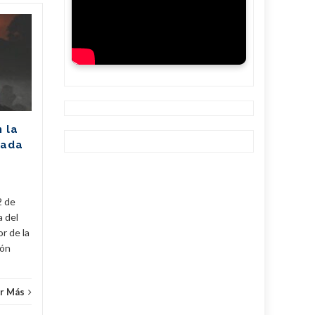
Unión Eléctrica
06
06
pronostica
AGO
afectación de 2305
AGO
MW (+Post)
La Unión Eléctrica de Cuba
(UNE) estima para hoy una
n la
disponibilidad de 975
rada
megawatts (MW) y una
a
demanda máxima de 3250
MW. De...
2 de
Cuba
,
Fijar
,
Noticias
...
Leer Más
Cuba
,
a del
r de la
cón
r Más