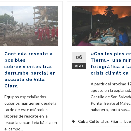
Continúa rescate a
«Con los pies e
06
posibles
Tierra»: una mi
sobrevivientes tras
AGO
fotográfica a l
derrumbe parcial en
crisis climática
escuela de Villa
A partir del próximo 1
Clara
agosto en la explanad
Equipos especializados
Castillo de San Salvado
cubanos mantienen desde la
Punta, frente al Male
tarde de este miércoles
habanero, abrirá sus...
labores de rescate en la
Cuba
,
Culturales
,
Fijar
...
Lee
escuela secundaria básica en
el campo...