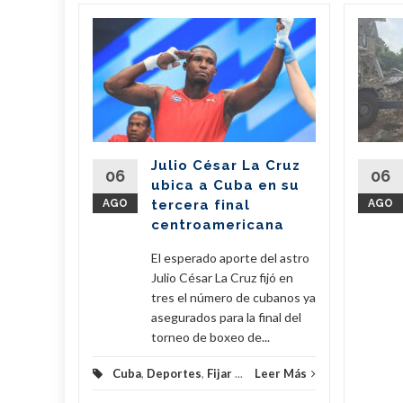
n
il dona
de
 a
erra
Julio César La Cruz
regó este
06
06
ubica a Cuba en su
vo de 7,6
AGO
tercera final
AGO
amentos
centroamericana
...
El esperado aporte del astro
eer Más
Julio César La Cruz fijó en
tres el número de cubanos ya
asegurados para la final del
torneo de boxeo de...
Cuba
,
Deportes
,
Fijar
...
Leer Más