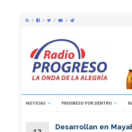
Skip
NOTICIAS
PROGRESO POR DENTRO
8
to
content
Desarrollan en Maya
12