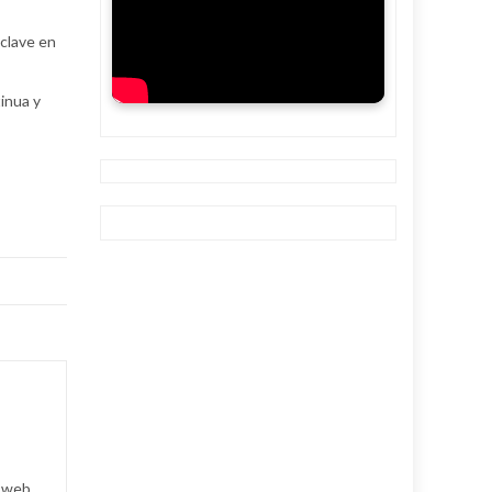
 clave en
inua y
a web