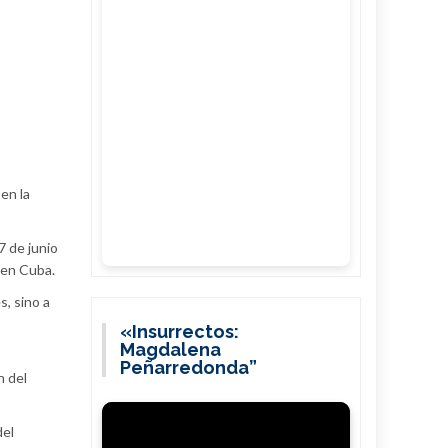
en la
7 de junio
a en Cuba.
s, sino a
«Insurrectos:
Magdalena
Peñarredonda”
n del
del