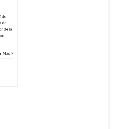
demanda máxima de 3250
MW. De...
2 de
Cuba
,
Fijar
,
Noticias
...
Leer Más
Cuba
,
a del
r de la
cón
r Más