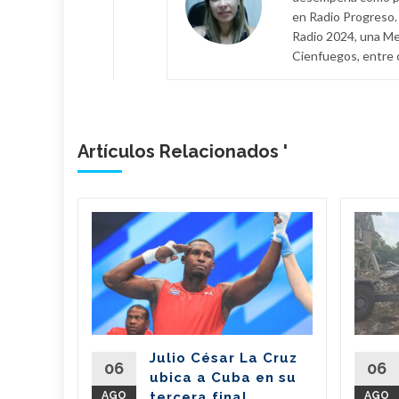
en Radio Progreso. 
Radio 2024, una Men
Cienfuegos, entre 
Artículos Relacionados '
n
il dona
de
 a
erra
Julio César La Cruz
regó este
06
06
ubica a Cuba en su
vo de 7,6
AGO
tercera final
AGO