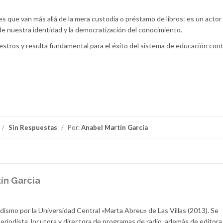
que van más allá de la mera custodia o préstamo de libros: es un actor
de nuestra identidad y la democratización del conocimiento.
estros y resulta fundamental para el éxito del sistema de educación cont
/
Sin Respuestas
/
Por:
Anabel Martín García
ín García
dismo por la Universidad Central «Marta Abreu» de Las Villas (2013). Se
iodista, locutora y directora de programas de radio, además de editor