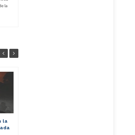
de la
Unión Eléctrica
06
06
pronostica
AGO
afectación de 2305
AGO
MW (+Post)
La Unión Eléctrica de Cuba
(UNE) estima para hoy una
n la
disponibilidad de 975
rada
megawatts (MW) y una
a