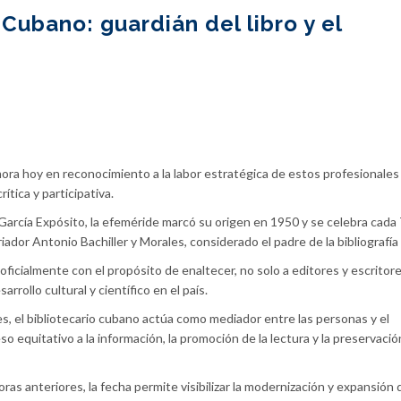
 Cubano: guardián del libro y el
ora hoy en reconocimiento a la labor estratégica de estos profesionales 
tica y participativa.
r García Expósito, la efeméride marcó su origen en 1950 y se celebra cada 
oriador Antonio Bachiller y Morales, considerado el padre de la bibliografí
ficialmente con el propósito de enaltecer, no solo a editores y escritore
rrollo cultural y científico en el país.
es, el bibliotecario cubano actúa como mediador entre las personas y el
so equitativo a la información, la promoción de la lectura y la preservació
ras anteriores, la fecha permite visibilizar la modernización y expansión 