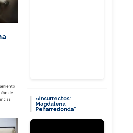
na
ntamiento
unión de
«Insurrectos:
encias
Magdalena
Peñarredonda”