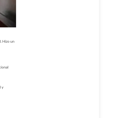
l. Hizo un
cional
l y