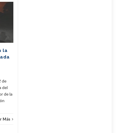
Unión Eléctrica
06
06
pronostica
AGO
afectación de 2305
AGO
MW (+Post)
La Unión Eléctrica de Cuba
(UNE) estima para hoy una
n la
disponibilidad de 975
rada
megawatts (MW) y una
a
demanda máxima de 3250
MW. De...
2 de
Cuba
,
Fijar
,
Noticias
...
Leer Más
Cuba
,
a del
r de la
cón
r Más