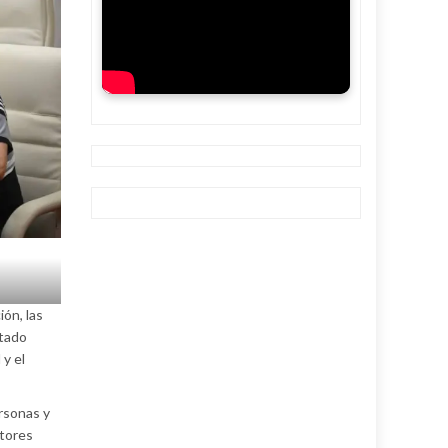
ión, las
stado
 y el
rsonas y
ctores