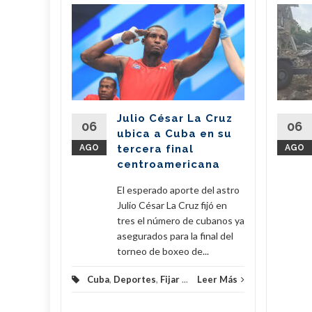
n
il dona
de
 a
erra
Julio César La Cruz
regó este
06
06
ubica a Cuba en su
vo de 7,6
AGO
tercera final
AGO
amentos
centroamericana
...
El esperado aporte del astro
eer Más
Julio César La Cruz fijó en
tres el número de cubanos ya
asegurados para la final del
torneo de boxeo de...
Cuba
,
Deportes
,
Fijar
...
Leer Más