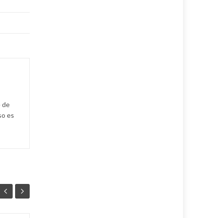
e de
so es