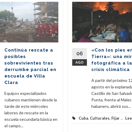
Continúa rescate a
«Con los pies e
06
posibles
Tierra»: una mi
sobrevivientes tras
AGO
fotográfica a l
derrumbe parcial en
crisis climática
escuela de Villa
A partir del próximo 1
Clara
agosto en la explanad
Equipos especializados
Castillo de San Salvado
cubanos mantienen desde la
Punta, frente al Male
tarde de este miércoles
habanero, abrirá sus...
labores de rescate en la
Cuba
,
Culturales
,
Fijar
...
Lee
escuela secundaria básica en
el campo...