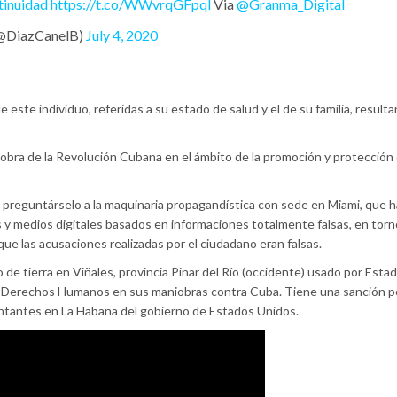
inuidad
https://t.co/WWvrqGFpql
Via
@Granma_Digital
(@DiazCanelB)
July 4, 2020
este individuo, referidas a su estado de salud y el de su familia, resulta
a obra de la Revolución Cubana en el ámbito de la promoción y protección 
 preguntárselo a la maquinaria propagandística con sede en Miami, que h
y medios digitales basados en informaciones totalmente falsas, en torn
 que las acusaciones realizadas por el ciudadano eran falsas.
o de tierra en Viñales, provincia Pinar del Río (occidente) usado por Esta
s Derechos Humanos en sus maniobras contra Cuba. Tiene una sanción po
entantes en La Habana del gobierno de Estados Unidos.