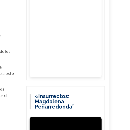
n
de los
a
o a este
dos
r el
«Insurrectos:
Magdalena
Peñarredonda”