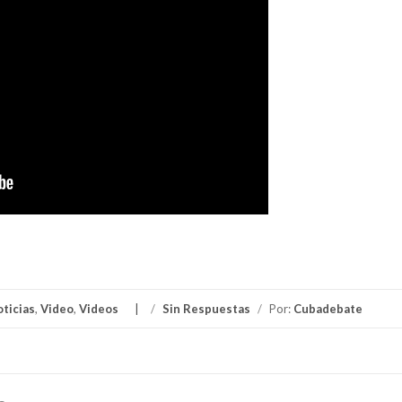
ticias
,
Video
,
Videos
/
Sin Respuestas
/
Por:
Cubadebate