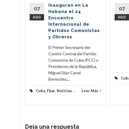
del
Inauguran en La
Partido
07
07
Habana el 24
nte de la
AGO
Encuentro
AGO
íaz-Canel
Internacional de
ste...
Partidos Comunistas
y Obreros
eer Más
El Primer Secretario del
Comité Central del Partido
Comunista de Cuba (PCC) y
Presidente de la República,
Miguel Díaz-Canel
Cub
Bermúdez,...
Cuba
,
Fijar
,
Noticias
...
Leer Más
Deja una respuesta