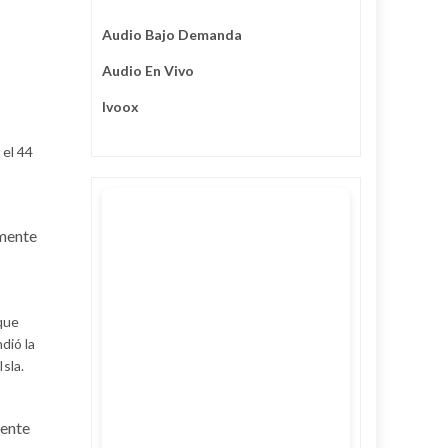
Audio Bajo Demanda
Audio En Vivo
Ivoox
 el 44
amente
 que
dió la
sla.
mente