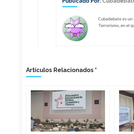
Publicado Por:
Cubadebat
Cubadebate es un s
Terrorismo, en el q
Artículos Relacionados '
bano
a
de
l país