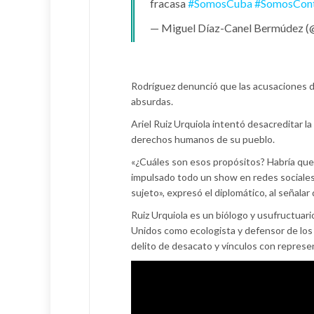
fracasa
#SomosCuba
#SomosCont
— Miguel Díaz-Canel Bermúdez 
Rodríguez denunció que las acusaciones de 
absurdas.
Ariel Ruiz Urquiola intentó desacreditar l
derechos humanos de su pueblo.
«¿Cuáles son esos propósitos? Habría que
impulsado todo un show en redes sociales 
sujeto», expresó el diplomático, al señalar
Ruiz Urquiola es un biólogo y usufructuari
Unidos como ecologista y defensor de lo
delito de desacato y vínculos con repres