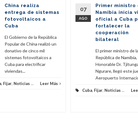
China realiza
Primer ministro
07
entrega de sistemas
Namibia inicia v
fotovoltaicos a
AGO
oficial a Cuba 
Cuba
fortalecer la
cooperación
El Gobierno de la República
bilateral
Popular de China realizó un
donativo de cinco mil
El primer ministro de l
sistemas fotovoltaicos a
República de Namibia,
Cuba para electrificar
Honorable Dr. Tjitunga
viviendas...
Ngurare, llegó este ju
Aeropuerto Internacion
a
,
Fijar
,
Noticias
...
Leer Más
Cuba
,
Fijar
,
Noticias
...
Lee