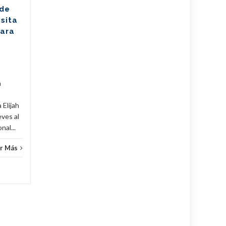
Los jóvenes bailarines
 de
Greisell Lastre y Joan Manuel
isita
Riera, de la Escuela Nacional
para
de Ballet Fernando Alonso,
han puesto en alto el...
Cuba
,
Culturales
,
Fijar
...
Leer Más
Cuba
,
a
 Elijah
eves al
al...
r Más