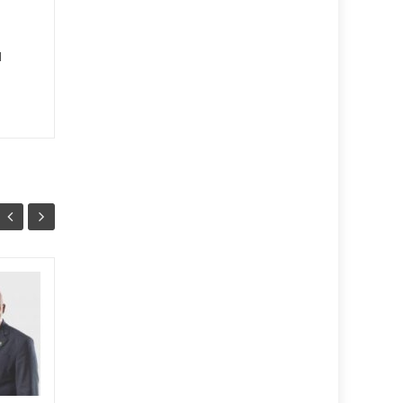
l
Ballet cubano
07
07
reafirma su
AGO
excelencia con
AGO
cosecha dorada en
Sudáfrica