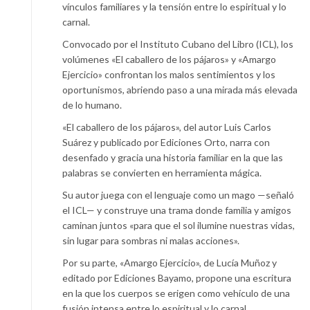
vínculos familiares y la tensión entre lo espiritual y lo
carnal.
Convocado por el Instituto Cubano del Libro (ICL), los
volúmenes «El caballero de los pájaros» y «Amargo
Ejercicio» confrontan los malos sentimientos y los
oportunismos, abriendo paso a una mirada más elevada
de lo humano.
«El caballero de los pájaros», del autor Luis Carlos
Suárez y publicado por Ediciones Orto, narra con
desenfado y gracia una historia familiar en la que las
palabras se convierten en herramienta mágica.
Su autor juega con el lenguaje como un mago —señaló
el ICL— y construye una trama donde familia y amigos
caminan juntos «para que el sol ilumine nuestras vidas,
sin lugar para sombras ni malas acciones».
Por su parte, «Amargo Ejercicio», de Lucía Muñoz y
editado por Ediciones Bayamo, propone una escritura
en la que los cuerpos se erigen como vehículo de una
fusión intensa entre lo espiritual y lo carnal.