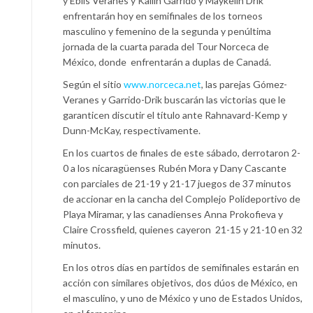
y Eblis Veranes y Kailin Garrido y Maykelin Drik
enfrentarán hoy en semifinales de los torneos
masculino y femenino de la segunda y penúltima
jornada de la cuarta parada del Tour Norceca de
México, donde enfrentarán a duplas de Canadá.
Según el sitio
www.norceca.net
, las parejas Gómez-
Veranes y Garrido-Drik buscarán las victorias que le
garanticen discutir el título ante Rahnavard-Kemp y
Dunn-McKay, respectivamente.
En los cuartos de finales de este sábado, derrotaron 2-
0 a los nicaragüenses Rubén Mora y Dany Cascante
con parciales de 21-19 y 21-17 juegos de 37 minutos
de accionar en la cancha del Complejo Polideportivo de
Playa Miramar, y las canadienses Anna Prokofieva y
Claire Crossfield, quienes cayeron 21-15 y 21-10 en 32
minutos.
En los otros días en partidos de semifinales estarán en
acción con similares objetivos, dos dúos de México, en
el masculino, y uno de México y uno de Estados Unidos,