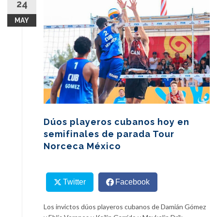
24
content
MAY
Dúos playeros cubanos hoy en
semifinales de parada Tour
Norceca México
Twitter
Facebook
Los invictos dúos playeros cubanos de Damián Gómez