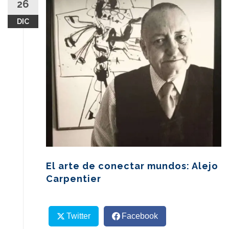
26
content
DIC
El arte de conectar mundos: Alejo
Carpentier
Twitter
Facebook